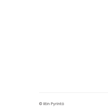
©
Iitin Pyrintö