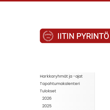
Siirry
sivun
sisältöön
Iitin Pyrintö
Harkkaryhmät ja -ajat
Tapahtumakalenteri
Tulokset
2026
2025