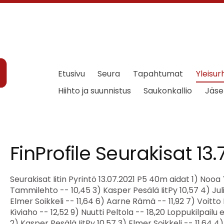
Etusivu
Seura
Tapahtumat
Yleisur
Hiihto ja suunnistus
Saukonkallio
Jäse
FinProfile Seurakisat 13.
Seurakisat Iitin Pyrintö 13.07.2021 P5 40m aidat 1) Nooa Tohka -- 10,14 2) Noah Tammilehto -- 10,45 3) Kasper Pesälä IitPy 10,57 4) Julius Kokko -- 10,98 5) Elmer Soikkeli -- 11,64 6) Aarne Rämä -- 11,92 7) Voitto Lehtonen -- 12,45 8) Hugo Kiviaho -- 12,52 9) Nuutti Peltola -- 18,20 Loppukilpailu erä 1 1) Nooa Tohka -- 10,14 2) Kasper Pesälä IitPy 10,57 3) Elmer Soikkeli -- 11,64 4) Nuutti Peltola -- 18,20 Loppukilpailu erä 2 1) Noah Tammilehto -- 10,45 2) Julius Kokko -- 10,98 3) Aarne Rämä -- 11,92 4) Voitto Lehtonen -- 12,45 5) Hugo Kiviaho -- 12,52 T5 40m aidat 1) Krista Kotka -- 11,13 2) Heini Martikainen -- 11,29 3) Oona Parijoki -- 11,71 4) Aada Koskinen -- 12,11 5) Kerttu Rauhala -- 13,75 6) Minja Saarinen -- 13,84 7) Venla Vihertö -- 15,28 8) Lilja Rossi -- 15,39 9) Amelia Duraj -- 15,57 Loppukilpailu erä 1 1) Heini Martikainen -- 11,29 2) Aada Koskinen -- 12,11 3) Kerttu Rauhala -- 13,75 4) Amelia Duraj -- 15,57 Loppukilpailu erä 2 1) Krista Kotka -- 11,13 2) Oona Parijoki -- 11,71 3) Minja Saarinen -- 13,84 4) Venla Vihertö -- 15,28 5) Lilja Rossi -- 15,39 P5 Pituus Loppukilpailu 1) Kasper Pesälä IitPy 1,82 0,60 1,19 1,82 2) Julius Kokko -- 1,80 1,69 1,78 1,80 3) Aarne Rämä -- 1,53 1,43 1,47 1,53 4) Nooa Tohka -- 1,47 1,37 1,47 1,44 5) Noah Tammilehto -- 1,40 1,40 1,37 1,36 6) Hugo Kiviaho -- 1,17 0,90 1,13 1,17 7) Voitto Lehtonen -- 1,08 0,89 0,86 1,08 8) Nuutti Peltola -- 1,00 0,80 0,90 1,00 Elmer Soikkeli -- DNS T5 Pituus Loppukilpailu 1) Oona Parijoki -- 1,70 1,70 1,52 1,52 2) Minja Saarinen -- 1,49 1,15 1,07 1,49 3) Krista Kotka -- 1,30 1,28 1,08 1,30 4) Heini Martikainen -- 1,24 - 1,06 1,24 5) Amelia Duraj -- 1,09 0,83 1,09 1,06 6) Venla Vihertö -- 1,09 1,09 0,96 1,02 7) Aada Koskinen -- 1,05 0,87 1,05 0,86 8) Lilja Rossi -- 0,70 0,64 0,70 0,30 Kerttu Rauhala -- DNS P7 40m aidat Loppukilpailu 1) Leevi Rossi -- 9,09 2) Eevert Soikkeli -- 9,70 3) Leevi Lintukangas IitPy 9,95 4) Miro Peltola -- 10,59 T7 40m aidat 1) Noora Tojkander IitPy 8,91 2) Ronja Malmström IitPy 8,96 3) Kerttu Kotka -- 9,73 4) Anni Vento IitPy 9,89 5) Helmi Peltola -- 10,00 6) Elsa Vainio -- 10,60 7) Alisa Pesälä IitPy 10,72 8) Heta Kiviaho -- 11,29 9) Venla Saarinen IitPy 11,46 10) Eevi Äikäs IitPy 11,97 11) Ronja Vihertö -- 13,34 12) Meeri Rämä -- 14,32 Loppukilpailu erä 1 1) Alisa Pesälä IitPy 10,72 2) Heta Kiviaho -- 11,29 3) Ronja Vihertö -- 13,34 4) Meeri