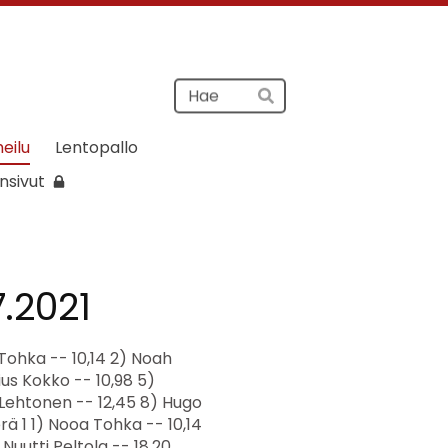
Haku
Hae
heilu
Lentopallo
nsivut
7.2021
 Rämä -- 14,32 Loppukilpailu erä 2 1) Ronja Malmström IitPy 8,96 2) Elsa Vainio -- 10,60 3) Venla Saarinen IitPy 11,46 4) Eevi Äikäs IitPy 11,97 Loppukilpailu erä 3 1) Noora Tojkander IitPy 8,91 2) Kerttu Kotka -- 9,73 3) Anni Vento IitPy 9,89 4) Helmi Peltola -- 10,00 P7 Keihäs Loppukilpailu 1) Leevi Lintukangas IitPy 9,57 9,57 2) Leevi Rossi -- 7,58 7,58 3) Miro Peltola -- 6,03 6,03 Eevert Soikkeli -- T7 Keihäs Loppukilpailu 1) Ronja Malmström IitPy 6,85 6,85 2) Noora Tojkander IitPy 5,31 5,31 3) Alisa Pesälä IitPy 5,21 5,21 4) Venla Saarinen IitPy 5,02 5,02 5) Heta Kiviaho -- 4,74 4,74 6) Anni Vento IitPy 4,63 4,63 7) Helmi Peltola -- 4,52 4,52 8) Elsa Vainio -- 4,27 4,27 9) Kerttu Kotka -- 3,28 3,28 10) Ronja Vihertö -- 2,71 2,71 11) Meeri Rämä -- 2,29 2,29 12) Eevi Äikäs IitPy 1,94 1,94 P9 40m aidat Loppukilpailu 1) Tuure Rytkölä -- 8,77 2) Rasmus Äikäs -- 10,39 3) Eemil Soikkeli -- 10,41 4) Milo Suokas -- 11,48 T9 40m aidat 1) Iina Vento Ii