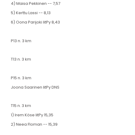
4) Maisa Pekkinen -- 7,57
5) Kerttu Lassi -- 8,13
6) Oona Parijoki IitPy 8,43
P13 n. 3 km
T13 n. 3 km
P15 n. 3 km
Joona Saarinen IitPy DNS
T15 n. 3 km
1) Irem Köse IitPy 15,35
2) Neea Floman -- 15,39