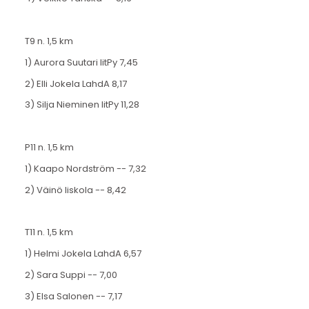
T9 n. 1,5 km
1) Aurora Suutari IitPy 7,45
2) Elli Jokela LahdA 8,17
3) Silja Nieminen IitPy 11,28
P11 n. 1,5 km
1) Kaapo Nordström -- 7,32
2) Väinö Iiskola -- 8,42
T11 n. 1,5 km
1) Helmi Jokela LahdA 6,57
2) Sara Suppi -- 7,00
3) Elsa Salonen -- 7,17