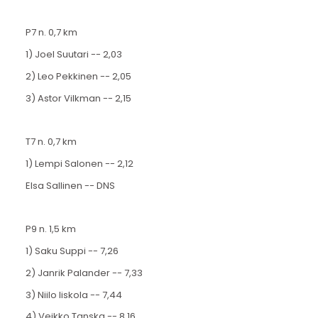
P7 n. 0,7 km
1) Joel Suutari -- 2,03
2) Leo Pekkinen -- 2,05
3) Astor Vilkman -- 2,15
T7 n. 0,7 km
1) Lempi Salonen -- 2,12
Elsa Sallinen -- DNS
P9 n. 1,5 km
1) Saku Suppi -- 7,26
2) Janrik Palander -- 7,33
3) Niilo Iiskola -- 7,44
4) Veikko Tanska -- 8,16