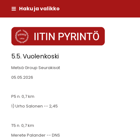
Siirry
Haku ja valikko
sivun
sisältöön
Iitin Pyrintö
5.5. Vuolenkoski
Metsä Group Seurakisat
05.05.2026
P5 n. 0,7 km
1) Urho Salonen -- 2,45
T5 n. 0,7 km
Merete Palander -- DNS