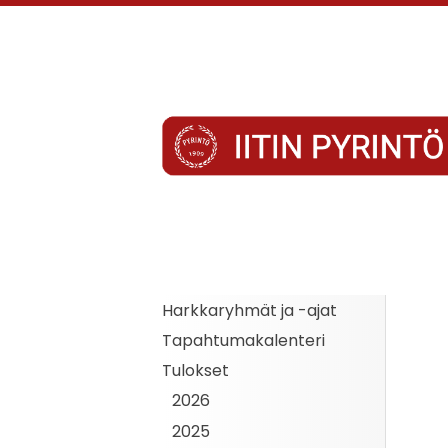
Siirry
sivun
sisältöön
Iitin Pyrintö
Harkkaryhmät ja -ajat
Tapahtumakalenteri
Tulokset
2026
2025