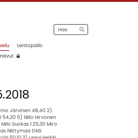
Haku
Hae
heilu
Lentopallo
nsivut
5.2018
roliina Tojkander 56,20 10) Ida Laaksonen IitP 1.01,50 Hipsu Grenfors DNS Loppukilpailu erä 1 1) Lumi Terviö 43,10 2) Vieno Salo 48,30 3) Karoliina Tojkander 56,20 4) Ida Laaksonen IitP 1.01,50 Hipsu Grenfors DNS Loppukilpailu erä 2 1) Tuuli Makkonen 44,90 2) Saime Helander 45,80 3) Hulda Huppunen IitP 47,90 4) Veera Niittymaa 48,60 5) Elna Pirinen 53,10 6) Iida Talo 54,00 P7 Keihäs Loppukilpailu 1) Tiitus Rytkölä 8,55 8,55 2) Akseli Koso 7,65 7,65 3) Niko Turunen IitPy 6,66 6,66 4) Otso Säämänen 5,80 5,80 5) Elmo Tossavainen 5,79 5,79 6) Aamos Huppunen IitPy 4,60 4,60 7) Lukas Hyypiä IitPy 4,30 4,30 8) Lenni Koskela 4,14 4,14 9) Aaro Matikka 2,50 2,50 10) Eevertti Rauhala 2,43 2,43 11) Okko Varpenius IitP 1,64 1,64 T7 Keihäs Loppukilpailu 1) Tuuli Makkonen 6,29 6,29 2) Lumi Terviö 5,36 5,36 3) Veera Niittymaa 4,05 4,05 4) Vieno Salo 4,03 4,03 5) Saime Helander 4,00