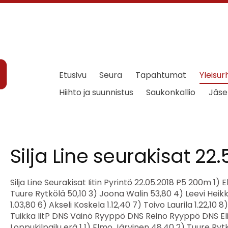
Etusivu
Seura
Tapahtumat
Yleisur
Hiihto ja suunnistus
Saukonkallio
Jäse
Silja Line seurakisat 22.
Silja Line Seurakisat Iitin Pyrintö 22.05.2018 P5 200m 1) Elmo Järvinen 48,40 2) Tuure Rytkölä 50,10 3) Joona Walin 53,80 4) Leevi Heikki 54,20 5) Niilo Hirvonen 1.03,80 6) Akseli Koskela 1.12,40 7) Toivo Laurila 1.22,10 8) Milo Suokas 1.25,30 Miro Tuikka IitP DNS Väinö Ryyppö DNS Reino Ryyppö DNS Elias Niittymaa DNS Loppukilpailu erä 1 1) Elmo Järvinen 48,40 2) Tuure Rytkölä 50,10 3) Leevi Heikki 54,20 4) Niilo Hirvonen 1.03,80 5) Toivo Laurila 1.22,10 6) Milo Suokas 1.25,30 Loppukilpailu erä 2 1) Joona Walin 53,80 2) Akseli Koskela 1.12,40 Elias Niittymaa DNS Miro Tuikka IitP DNS Reino Ryyppö DNS Väinö Ryyppö DNS T5 200m Loppukilpailu 1) Emma Ryyppö 1.01,70 2) Noora Tojkander 1.12,00 3) Seelia Lehtonen 1.18,70 4) Ilona Salo 1.25,30 5) Alisa Pesälä 1.48,60 P5 Pituus Loppukilpailu 1) Tuure Rytkölä 1,73 1,73 1,43 1,32 2) Joona Walin 1,67 1,67 1,31 1,56 3) Miro Tuikka IitP 1,49 1,49 1,43 1,36 4) Elmo Järvinen 1,46 1,46 1,44 1,41 5) Leevi Heikki 1,43 1,43 1,43 1,34 6) Elias Niittymaa 1,42 1,42 1,34 0,87 7) Niilo Hirvonen 1,36 1,04 1,36 1,13 8) Toivo Laurila 1,34 1,34 1,10 0,99 9) Akseli Koskela 1,27 1,22 1,15 1,27 10) Milo Suokas 0,82 0,61 0,74 0,82 Reino Ryyppö DNS Väinö Ryyppö DNS T5 Pituus Loppukilpailu 1) Ilona Salo 1,41 1,41 1,36 1,30 2) Emma Ryyppö 1,18 1,11 1,18 1,01 3) Alisa Pesälä 1,01 1,01 0,86 0,93 4) Noora Tojkander 0,96 0,96 0,92 0,59 5) Seelia Lehtonen 0,85 0,79 0,85 0,58 P7 200m 1) Tiitus Rytkölä 42,30 2) Lukas Hyypiä IitPy 44,10 3) Lenni Koskela 47,10 4) Akseli Koso 50,70 5) Eevertti Rauhala 50,90 6) Elmo Tossavainen 51,40 7) Niko Turunen IitPy 52,20 8) Aamos Huppunen IitPy 52,50 9) Otso Säämänen 55,30 10) Aaro Matikka 1.05,60 11) Okko Varpenius IitP 1.08,30 Loppukilpailu erä 1 1) Tiitus Rytkölä 42,30 2) Lukas Hyypiä IitPy 44,10 3) Akseli Koso 50,70 4) Eevertti Rauhala 50,90 5) Elmo Tossavainen 51,40 6) Aamos Huppunen IitPy 52,50 Loppukilpailu erä 2 1) Lenni Koskela 47,10 2) Niko Turunen IitPy 52,20 3) Otso Säämänen 55,30 4) Aaro Matikka 1.05,60 5) Okko Varpenius IitP 1.08,30 T7 200m 1) Lumi Terviö 43,10 2) Tuuli Makkonen 44,90 3) Saime Helander 45,80 4) Hulda Huppunen IitP 47,90 5) Vieno Salo 48,30 6) Veera Niittymaa 48,60 7) Elna Pirinen 53,10 8) Iida Talo 54,00 9) Ka