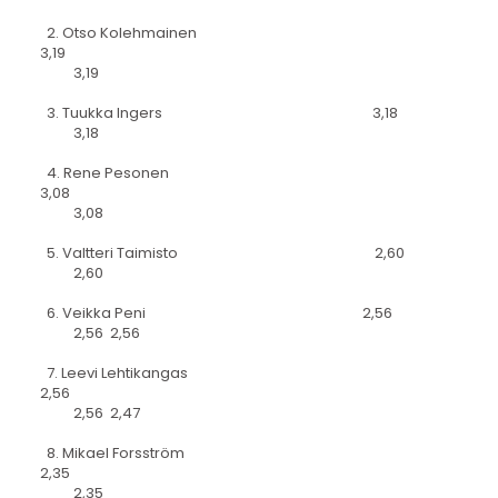
2. Otso Kolehmainen
3,19
3,19
3. Tuukka Ingers 3,18
3,18
4. Rene Pesonen
3,08
3,08
5. Valtteri Taimisto 2,60
2,60
6. Veikka Peni 2,56
2,56 2,56
7. Leevi Lehtikangas
2,56
2,56 2,47
8. Mikael Forsström
2,35
2,35