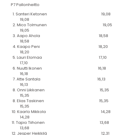
P7 Pallonheitto
1. Santeri Ketonen 19,08
19,08
2. Mico Tolmunen 19,05
19,05
3. Aapo Ahola 18,58
18,58
4. Kaapo Peni 18,20
18,20
5. Lauri Elomaa 17,10
17,10
6. Nuutti Ikonen 16,18
16,18
7. Atte Santala 16,13
16,13
8. Onni Liikkanen 15,35
15,35
8. Elias Taskinen 15,35
15,35
10. Kaarlo Mikkola 14,28
14,28
11. Tapio Tiihonen 13,68
13,68
12. Jesper Heikkilä 12,31