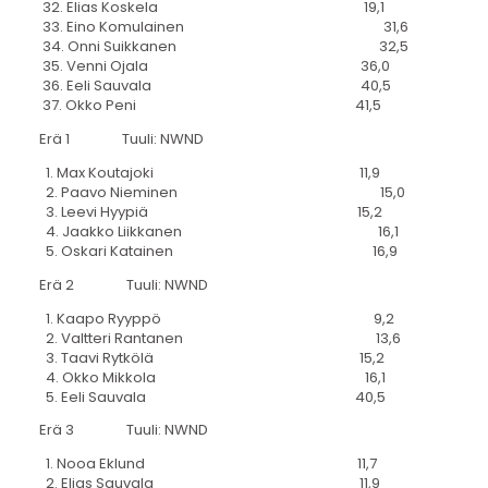
32. Elias Koskela 19,1
33. Eino Komulainen 31,6
34. Onni Suikkanen 32,5
35. Venni Ojala 36,0
36. Eeli Sauvala 40,5
37. Okko Peni 41,5
Erä 1 Tuuli: NWND
1. Max Koutajoki 11,9
2. Paavo Nieminen 15,0
3. Leevi Hyypiä 15,2
4. Jaakko Liikkanen 16,1
5. Oskari Katainen 16,9
Erä 2 Tuuli: NWND
1. Kaapo Ryyppö 9,2
2. Valtteri Rantanen 13,6
3. Taavi Rytkölä 15,2
4. Okko Mikkola 16,1
5. Eeli Sauvala 40,5
Erä 3 Tuuli: NWND
1. Nooa Eklund 11,7
2. Elias Sauvala 11,9