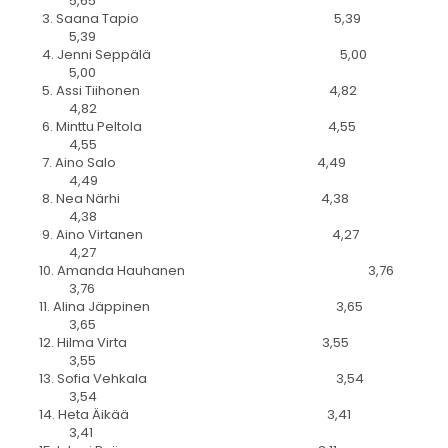
5,65
3. Saana Tapio 5,39
5,39
4. Jenni Seppälä 5,00
5,00
5. Assi Tiihonen 4,82
4,82
6. Minttu Peltola 4,55
4,55
7. Aino Salo 4,49
4,49
8. Nea Närhi 4,38
4,38
9. Aino Virtanen 4,27
4,27
10. Amanda Hauhanen 3,76
3,76
11. Alina Jäppinen 3,65
3,65
12. Hilma Virta 3,55
3,55
13. Sofia Vehkala 3,54
3,54
14. Heta Äikää 3,41
3,41