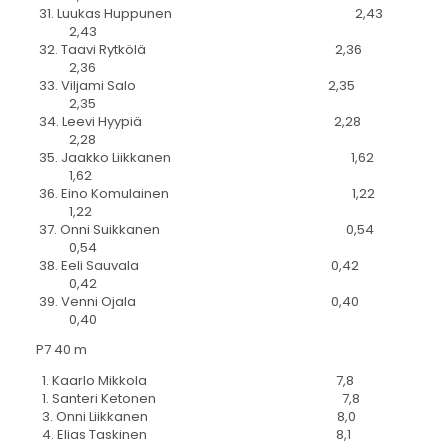
31. Luukas Huppunen 2,43
2,43
32. Taavi Rytkölä 2,36
2,36
33. Viljami Salo 2,35
2,35
34. Leevi Hyypiä 2,28
2,28
35. Jaakko Liikkanen 1,62
1,62
36. Eino Komulainen 1,22
1,22
37. Onni Suikkanen 0,54
0,54
38. Eeli Sauvala 0,42
0,42
39. Venni Ojala 0,40
0,40
P7 40 m
1. Kaarlo Mikkola 7,8
1. Santeri Ketonen 7,8
3. Onni Liikkanen 8,0
4. Elias Taskinen 8,1