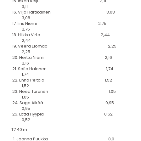
15. Inkeri Reiju 3,11
3,11
16. Vilja Hartikainen 3,08
3,08
17. Iiris Niemi 2,75
2,75
18. Hilkka Virta 2,44
2,44
19. Veera Elomaa 2,25
2,25
20. Hertta Niemi 2,16
2,16
21. Sofia Halonen 1,74
1,74
22. Enna Peltola 1,52
1,52
23. Neea Turunen 1,05
1,05
24. Saga Äikää 0,95
0,95
25. Lotta Hyypiä 0,52
0,52
T7 40 m
1. Joanna Puukka 8,0