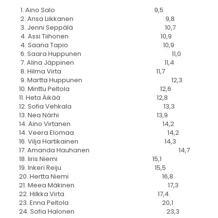
1. Aino Salo 9,5
2. Ansa Liikkanen 9,8
3. Jenni Seppälä 10,7
4. Assi Tiihonen 10,9
4. Saana Tapio 10,9
6. Saara Huppunen 11,0
7. Alina Jäppinen 11,4
8. Hilma Virta 11,7
9. Martta Huppunen 12,3
10. Minttu Peltola 12,6
11. Heta Äikää 12,8
12. Sofia Vehkala 13,3
13. Nea Närhi 13,9
14. Aino Virtanen 14,2
14. Veera Elomaa 14,2
16. Vilja Hartikainen 14,3
17. Amanda Hauhanen 14,7
18. Iiris Niemi 15,1
19. Inkeri Reiju 15,5
20. Hertta Niemi 16,8
21. Meea Mäkinen 17,3
22. Hilkka Virta 17,4
23. Enna Peltola 20,1
24. Sofia Halonen 23,3