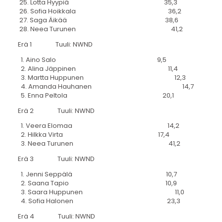
25. Lotta Hyypiä 35,3
26. Sofia Hoikkala 36,2
27. Saga Äikää 38,6
28. Neea Turunen 41,2
Erä 1 Tuuli: NWND
1. Aino Salo 9,5
2. Alina Jäppinen 11,4
3. Martta Huppunen 12,3
4. Amanda Hauhanen 14,7
5. Enna Peltola 20,1
Erä 2 Tuuli: NWND
1. Veera Elomaa 14,2
2. Hilkka Virta 17,4
3. Neea Turunen 41,2
Erä 3 Tuuli: NWND
1. Jenni Seppälä 10,7
2. Saana Tapio 10,9
3. Saara Huppunen 11,0
4. Sofia Halonen 23,3
Erä 4 Tuuli: NWND