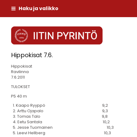
Siirry
Haku ja valikko
sivun
sisältöön
Iitin Pyrintö
Hippokisat 7.6.
Hippokisat
Ravilinna
7.6.2011
TULOKSET
P5 40 m
1. Kaapo Ryyppö 9,2
2. Arttu Ojapalo 9,3
3. Tomas Talo 9,8
4. Eetu Santala 10,2
5. Jesse Tuomainen 10,3
5. Leevi Hellberg 10,3