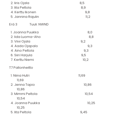
2. Iiris Ojala 8,5
3. Iita Peltola 8,9
4. Kerttu Ikonen 9,8
5. Jannina Rajulin 11,2
Erä 3 Tuuli: NWND
1. Joanna Puukka 8,0
2. Iida Luoma-Aho 8,8
3. Viivi Ojala 9,2
4. Aada Ojapalo 9,3
4. Aino Peltola 9,3
6. Siiri Harjula 9,5
7. Kerttu Niemi 10,2
T7 Pallonheitto
1. Niina Hutri 11,69
11,69
2. Jenna Tapio 10,86
10,86
3. Mimmi Peltola 10,54
10,54
4. Joanna Puukka 10,25
10,25
5. Iita Peltola 9,45