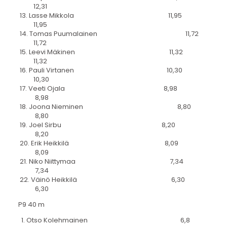
12,31
13. Lasse Mikkola 11,95
11,95
14. Tomas Puumalainen 11,72
11,72
15. Leevi Mäkinen 11,32
11,32
16. Pauli Virtanen 10,30
10,30
17. Veeti Ojala 8,98
8,98
18. Joona Nieminen 8,80
8,80
19. Joel Sirbu 8,20
8,20
20. Erik Heikkilä 8,09
8,09
21. Niko Niittymaa 7,34
7,34
22. Väinö Heikkilä 6,30
6,30
P9 40 m
1. Otso Kolehmainen 6,8