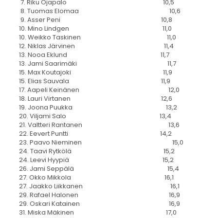
7. Riku Ojapalo 10,5
8. Tuomas Elomaa 10,6
9. Asser Peni 10,8
10. Mino Lindgen 11,0
10. Weikko Taskinen 11,0
12. Niklas Järvinen 11,4
13. Nooa Eklund 11,7
13. Jami Saarimäki 11,7
15. Max Koutajoki 11,9
15. Elias Sauvala 11,9
17. Aapeli Keinänen 12,0
18. Lauri Virtanen 12,6
19. Joona Puukka 13,2
20. Viljami Salo 13,4
21. Valtteri Rantanen 13,6
22. Eevert Puntti 14,2
23. Paavo Nieminen 15,0
24. Taavi Rytkölä 15,2
24. Leevi Hyypiä 15,2
26. Jami Seppälä 15,4
27. Okko Mikkola 16,1
27. Jaakko Liikkanen 16,1
29. Rafael Halonen 16,9
29. Oskari Katainen 16,9
31. Miska Mäkinen 17,0