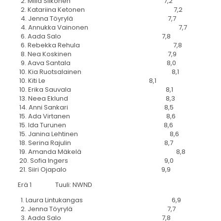
2. Milla Siikonen 7,2
2. Katariina Ketonen 7,2
4. Jenna Töyrylä 7,7
4. Annukka Vainonen 7,7
6. Aada Salo 7,8
6. Rebekka Rehula 7,8
8. Nea Koskinen 7,9
9. Aava Santala 8,0
10. Kia Ruotsalainen 8,1
10. Kiti Le 8,1
10. Erika Sauvala 8,1
13. Neea Eklund 8,3
14. Anni Sankari 8,5
15. Ada Virtanen 8,6
15. Ida Turunen 8,6
15. Janina Lehtinen 8,6
18. Serina Rajulin 8,7
19. Amanda Mäkelä 8,8
20. Sofia Ingers 9,0
21. Siiri Ojapalo 9,9
Erä 1 Tuuli: NWND
1. Laura Lintukangas 6,9
2. Jenna Töyrylä 7,7
3. Aada Salo 7,8