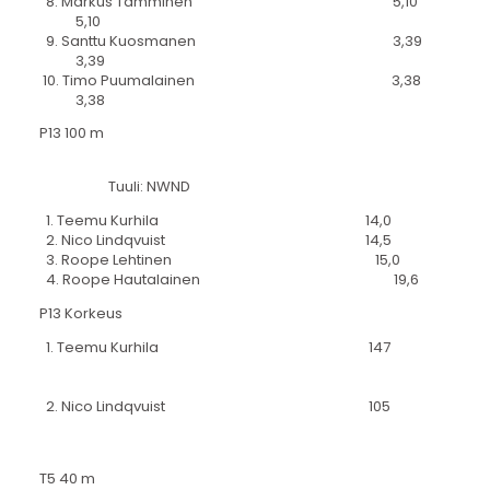
8. Markus Tamminen 5,10
5,10
9. Santtu Kuosmanen 3,39
3,39
10. Timo Puumalainen 3,38
3,38
P13 100 m
Tuuli: NWND
1. Teemu Kurhila 14,0
2. Nico Lindqvuist 14,5
3. Roope Lehtinen 15,0
4. Roope Hautalainen 19,6
P13 Korkeus
1. Teemu Kurhila 147
2. Nico Lindqvuist 105
T5 40 m