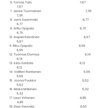
6. Tomas Talo 7,67
7,67
7. Jesse Tuomainen 7,35
7,35
8. Jami Saarimäki 6,77
6,77
9. Arttu Ojapalo 6,70
6,70
10. Aapeli Keinänen 6,67
6,67
11. Riku Ojapalo 6,55
6,55
12. Tuomas Elomaa 6,14
6,14
13. Eetu Santala 6,12
6,12
14. Valtteri Rantanen 5,56
5,56
15. Joona Puukka 5,52
5,52
16. Miska Mäkinen 5,32
5,32
17. Lauri Virtanen 4,85
4,85
18. Elias Sauvala 4,50