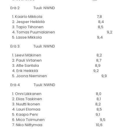
Erä 2 Tuuli: NWND
1. Kaarlo Mikkola 7,8
2. Jesper Heikkilä 8,4
3. Tapio Tiihonen 8,5
4. Tomas Puumalainen 9,2
5. Lasse Mikkola 9,4
Erä 3 Tuuli: NWND
1. Leevi Mäkinen 8,2
2. Pauli Virtanen 8,7
3. Atte Santala 8,9
4. Erik Heikkilä 9,2
5. Joona Nieminen 9,9
Erä 4 Tuuli: NWND
1. Onni Liikkanen 8,0
2. Elias Taskinen 8,1
3. Nuutti Ikonen 8,2
4. Lauri Elomaa 8,5
5. Kaapo Peni 9,1
6. Mico Tolmunen 9,5
7. Niko Niittymaa 10,6