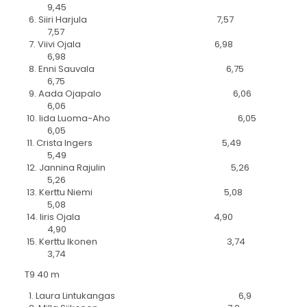
9,45
6. Siiri Harjula 7,57
7,57
7. Viivi Ojala 6,98
6,98
8. Enni Sauvala 6,75
6,75
9. Aada Ojapalo 6,06
6,06
10. Iida Luoma-Aho 6,05
6,05
11. Crista Ingers 5,49
5,49
12. Jannina Rajulin 5,26
5,26
13. Kerttu Niemi 5,08
5,08
14. Iiris Ojala 4,90
4,90
15. Kerttu Ikonen 3,74
3,74
T9 40 m
1. Laura Lintukangas 6,9