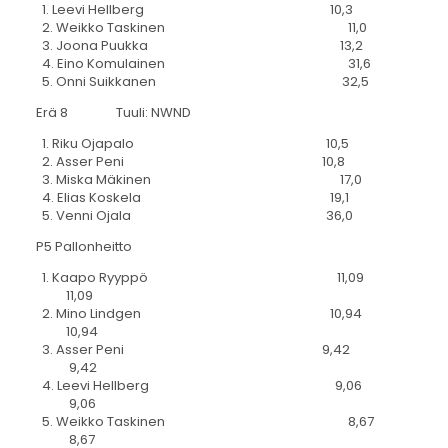
1. Leevi Hellberg 10,3
2. Weikko Taskinen 11,0
3. Joona Puukka 13,2
4. Eino Komulainen 31,6
5. Onni Suikkanen 32,5
Erä 8 Tuuli: NWND
1. Riku Ojapalo 10,5
2. Asser Peni 10,8
3. Miska Mäkinen 17,0
4. Elias Koskela 19,1
5. Venni Ojala 36,0
P5 Pallonheitto
1. Kaapo Ryyppö 11,09
11,09
2. Mino Lindgen 10,94
10,94
3. Asser Peni 9,42
9,42
4. Leevi Hellberg 9,06
9,06
5. Weikko Taskinen 8,67
8,67