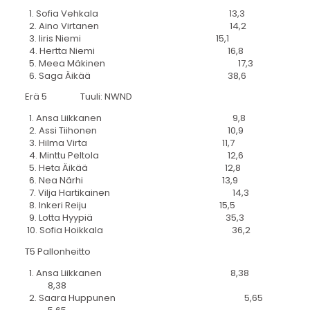
1. Sofia Vehkala 13,3
2. Aino Virtanen 14,2
3. Iiris Niemi 15,1
4. Hertta Niemi 16,8
5. Meea Mäkinen 17,3
6. Saga Äikää 38,6
Erä 5 Tuuli: NWND
1. Ansa Liikkanen 9,8
2. Assi Tiihonen 10,9
3. Hilma Virta 11,7
4. Minttu Peltola 12,6
5. Heta Äikää 12,8
6. Nea Närhi 13,9
7. Vilja Hartikainen 14,3
8. Inkeri Reiju 15,5
9. Lotta Hyypiä 35,3
10. Sofia Hoikkala 36,2
T5 Pallonheitto
1. Ansa Liikkanen 8,38
8,38
2. Saara Huppunen 5,65