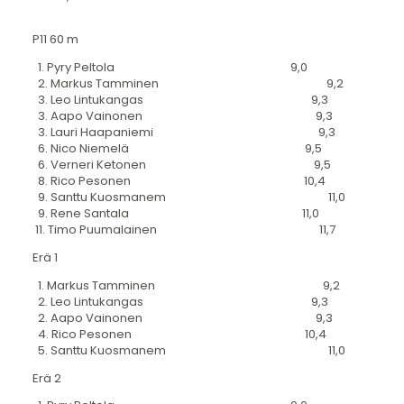
P11 60 m
1. Pyry Peltola 9,0
2. Markus Tamminen 9,2
3. Leo Lintukangas 9,3
3. Aapo Vainonen 9,3
3. Lauri Haapaniemi 9,3
6. Nico Niemelä 9,5
6. Verneri Ketonen 9,5
8. Rico Pesonen 10,4
9. Santtu Kuosmanem 11,0
9. Rene Santala 11,0
11. Timo Puumalainen 11,7
Erä 1
1. Markus Tamminen 9,2
2. Leo Lintukangas 9,3
2. Aapo Vainonen 9,3
4. Rico Pesonen 10,4
5. Santtu Kuosmanem 11,0
Erä 2