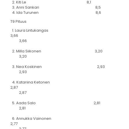
2. Kiti Le 8,1
3. Anni Sankari 8,5
4. Ida Turunen 8,6
T9 Pituus
1. Laura Lintukangas
3,66
3,66
2. Milla Siikonen 3,20
3,20
3. Nea Koskinen 2,93
2,93
4. Katariina Ketonen
2,87
2,87
5. Aada Salo 2,81
2,81
6. Annukka Vainonen
2,77
2,77