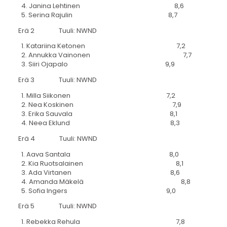
4. Janina Lehtinen 8,6
5. Serina Rajulin 8,7
Erä 2 Tuuli: NWND
1. Katariina Ketonen 7,2
2. Annukka Vainonen 7,7
3. Siiri Ojapalo 9,9
Erä 3 Tuuli: NWND
1. Milla Siikonen 7,2
2. Nea Koskinen 7,9
3. Erika Sauvala 8,1
4. Neea Eklund 8,3
Erä 4 Tuuli: NWND
1. Aava Santala 8,0
2. Kia Ruotsalainen 8,1
3. Ada Virtanen 8,6
4. Amanda Mäkelä 8,8
5. Sofia Ingers 9,0
Erä 5 Tuuli: NWND
1. Rebekka Rehula 7,8