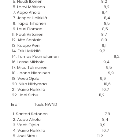
5. Nuutti Ikonen 8,2
5. Leevi Mäkinen 8,2
7. Aapo Ahola 8,4
7. Jesper Heikkilä 8,4
9. Tapio Tiihonen 8,5
9. Lauri Elomaa 8,5
11. Pauli Virtanen 8,7
12. Atte Santala 8,9
13. Kaapo Peni 9,1
14. Erik Heikkilä 9,2
14. Tomas Puumalainen 9,2
16. Lasse Mikkola 9,4
17. Mico Tolmunen 9,5
18. Joona Nieminen 9,9
18. Veeti Ojala 9,9
20. Niko Niittymaa 10,6
21. Väinö Heikkilä 10,7
22. Joel Sirbu 11,2
Erä 1 Tuuli: NWND
1. Santeri Ketonen 7,8
2. Aapo Ahola 8,4
3. Veeti Ojala 9,9
4. Väinö Heikkilä 10,7
5. Joel Sirbu 11,2