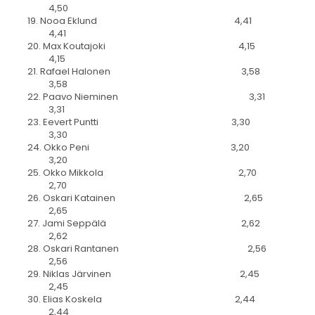
4,50
19. Nooa Eklund 4,41
4,41
20. Max Koutajoki 4,15
4,15
21. Rafael Halonen 3,58
3,58
22. Paavo Nieminen 3,31
3,31
23. Eevert Puntti 3,30
3,30
24. Okko Peni 3,20
3,20
25. Okko Mikkola 2,70
2,70
26. Oskari Katainen 2,65
2,65
27. Jami Seppälä 2,62
2,62
28. Oskari Rantanen 2,56
2,56
29. Niklas Järvinen 2,45
2,45
30. Elias Koskela 2,44
2,44