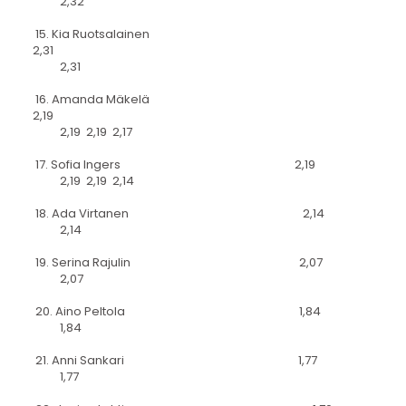
2,32
15. Kia Ruotsalainen
2,31
2,31
16. Amanda Mäkelä
2,19
2,19 2,19 2,17
17. Sofia Ingers 2,19
2,19 2,19 2,14
18. Ada Virtanen 2,14
2,14
19. Serina Rajulin 2,07
2,07
20. Aino Peltola 1,84
1,84
21. Anni Sankari 1,77
1,77