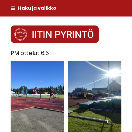
Siirry
Haku ja valikko
sivun
sisältöön
Iitin Pyrintö
PM ottelut 6.6