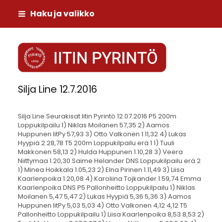
Siirry
Haku ja valikko
sivun
sisältöön
Iitin Pyrintö
Silja Line 12.7.2016
Silja Line Seurakisat Iitin Pyrintö 12.07.2016 P5 200m Loppukilpailu 1) Niklas Moilanen 57,35 2) Aamos Huppunen IitPy 57,93 3) Otto Valkonen 1.11,32 4) Lukas Hyypiä 2.28,78 T5 200m Loppukilpailu erä 1 1) Tuuli Makkonen 58,13 2) Hulda Huppunen 1.10,28 3) Veera Niittymaa 1.20,30 Saime Helander DNS Loppukilpailu erä 2 1) Minea Hoikkala 1.05,23 2) Elna Pirinen 1.11,49 3) Liisa Kaarlenpoika 1.20,08 4) Karoliina Tojkander 1.59,74 Emma Kaarlenpoika DNS P5 Pallonheitto Loppukilpailu 1) Niklas Moilanen 5,47 5,47 2) Lukas Hyypiä 5,36 5,36 3) Aamos Huppunen IitPy 5,03 5,03 4) Otto Valkonen 4,12 4,12 T5 Pallonheitto Loppukilpailu 1) Liisa Kaarlenpoika 8,53 8,53 2) Tuuli Makkonen 8,07 8,07 3) Veera Niittymaa 5,63 5,63 4) Emma Kaarlenpoika 4,85 4,85 5) Elna Pirinen 4,48 4,48 6) Minea Hoikkala 3,53 3,53 7) Vieno Salo 3,42 3,42 8) Karoliina Tojkander 3,35 3,35 9) Hulda Huppunen 1,88 1,88 Saime Helander P7 300m Loppukilpailu erä 1 1) Luukas Huppunen IitPy 1.07,11 2) Leo Ampuja 1.14,71 3) Juho Virta 1.18,36 4) Jimi Mänttäri 1.28,93 Loppukilpailu erä 2 1) Eelis Purtilo 1.08,38 2) Aku Kortelainen 1.13,80 3) Timi Riikonen 1.25,93 4) Otto Ranttila 1.30,49 Loppukilpailu erä 3 1) Jaakko Liikkanen 1.03,86 2) Matias Makkonen 1.12,43 3) Pyry Ingers IitPy 1.15,08 4) Eino Komulainen 1.15,24 5) Patrik Haukkavuori 2.09,89 T7 300m Loppukilpailu erä 1 1) Sofia Hoikkala 1.18,86 2) Venla Vilen 1.24,20 3) Sofia Pekkola 1.26,80 4) Alina Puntti 1.30,33 5) Oona Valkonen 1.35,64 Loppukilpailu erä 2 1) Aada Ristola 1.12,81 2) Ella Karhu 1.15,87 3) Olga Komulainen 1.38,99 4) Kiira Haukkavuori 1.58,81 Loppukilpailu erä 3 1) Elli-Noora Koskelainen IitPy 1.17,44 2) Lotta Hyypiä 1.20,96 3) Netta Karhu 1.33,60 4) Martta Rämä 1.52,50 5) Emilia Tojkander 1.53,52 P7 Pituus Loppukilpailu 1) Luukas Huppunen IitPy 2,96 2,64 2,96 2,67 2) Jaakko Liikkanen 2,66 2,40 2,66 2,58 3) Eelis Purtilo 2,47 2,34 2,37 2,47 4) Aku Kortelainen 2,38 2,38 x 2,21 5) Patrik Haukkavuori 2,15 2,15 2,01 1,76 6) Pyry Ingers IitPy 2,08 2,07 2,08 x 7) Matias Makkonen 1,98 1,98 x 1,86 8) Leo Ampuja 1,94 1,94 x x 9) Otto Ranttila 1,87 1,71 x 1,87 10) Timi Riikonen 1,86 x 1,86 1,71 11) Eino Komulainen 1,85 1,81 1,85 1,78 12) Jimi Mänttäri 1,83 1,68 1,65 1,83 13) Juho Virta 1,82 x 1,73 1,82 T7 Pituus Loppukilpailu 1) Aada Ristola 2,36 2,24 2,22 2,36 2) Elli-Noora Koskelainen IitPy 2,35 2,10 2,12 2,35 3) Alina Puntti 2,28 2,28 2,27 2,04 4) Sofia Hoikkala 2,28 2,28 x 2,13 5) Ella Karhu 2,18 2,11 2,18 2,01 6) Lotta Hyypiä 2,15 2,15 1,06 1,67 7) Venla Vilen 1,92 1,36 1,73 1,92 8) Netta Karhu 1,91 1,59 1,89 1,91 9) Kiira Haukkavuori 1,70 1,70 1,67 1,32 10) Sofia Pekkola 1,62 1,62 1,58 1,62 11) Olga Komulainen 1,36 x 1,36 1,05 12) Emilia Tojkander 1,33 x x 1,33 13) Oona Valkonen 1,18 x x 1,18 14) Martta Rämä 1,10 x 1,10 x P9 600m Loppukilpailu 1) Joona Puukka 2.12,68 2) Asser Kajasto 2.17,83 3) Viljami Salo 2.23,14 4) Vilppu Pirinen 2.41,28 5) Leevi Hyypiä 2.42,20 6) Rasmus Sihvola 2.42,29 7) Eevert Puntti 2.45,80 8) Urho Ampuja 2.49,75 9) Miro Haukkavuori 2.59,96 Eeli Tuikka IitPy DNS T9 600m Loppukilpailu 1) Saana Tapio IitPy 2.18,64 2) Inkeri Reiju IitPy 2.22,08 3) Iiris Niemi IitPy 2.26,87 4) Martta Huppunen IitPy 2.27,92 5) Hilkka Virta 2.30,95 6) Veera Elomaa 2.32,97 7) Hertta Niemi IitPy 2.41,18 8) Arianna Kortelainen 2.41,59 9) Elina Noukkala 2.45,83 10) Jasmin Mänttäri 3.08,72 11) Neea Lunkka 3.12,71 12) Hilma Virta 3.17,83 Seela Helander P9 Pallonheitto Loppukilpailu 1) Joona Puukka 26,85 26,85 2)