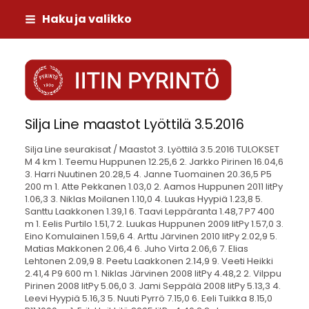
Siirry
Haku ja valikko
sivun
sisältöön
Iitin Pyrintö
Silja Line maastot Lyöttilä 3.5.2016
Silja Line seurakisat / Maastot 3. Lyöttilä 3.5.2016 TULOKSET
M 4 km 1. Teemu Huppunen 12.25,6 2. Jarkko Pirinen 16.04,6
3. Harri Nuutinen 20.28,5 4. Janne Tuomainen 20.36,5 P5
200 m 1. Atte Pekkanen 1.03,0 2. Aamos Huppunen 2011 IitPy
1.06,3 3. Niklas Moilanen 1.10,0 4. Luukas Hyypiä 1.23,8 5.
Santtu Laakkonen 1.39,1 6. Taavi Leppäranta 1.48,7 P7 400
m 1. Eelis Purtilo 1.51,7 2. Luukas Huppunen 2009 IitPy 1.57,0 3.
Eino Komulainen 1.59,6 4. Arttu Järvinen 2010 IitPy 2.02,9 5.
Matias Makkonen 2.06,4 6. Juho Virta 2.06,6 7. Elias
Lehtonen 2.09,9 8. Peetu Laakkonen 2.14,9 9. Veeti Heikki
2.41,4 P9 600 m 1. Niklas Järvinen 2008 IitPy 4.48,2 2. Vilppu
Pirinen 2008 IitPy 5.06,0 3. Jami Seppälä 2008 IitPy 5.13,3 4.
Leevi Hyypiä 5.16,3 5. Nuuti Pyrrö 7.15,0 6. Eeli Tuikka 8.15,0