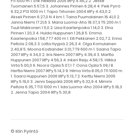
P11 1000 m 1. Erik Heikkilä 2005 IitPy 4.46,2 2. Jesse
Tuomainen 5.57,5 3. Johannes Pirinen 6.28,4 4. Peik Pyrrö
6.32,2 P13 1000 m 1. Tapio Tiihonen 2004 IitPy 4.43,0 2.
Akseli Pirinen 6.27,0 N 4 km 1. Taina Puumalainen 16.41,0 2.
Janna Niemi 17.21,6 3. Maria Luoma-Aho 18.37,3 T5 200 m 1.
Tuuli Makkonen 1.11,0 2. Liisa Kaarlenpoika 1.14,0 3. Elna
Pirinen 1.20,3 4. Hulda Huppunen 1.26,8 5. Emma
Kaarlenpoika 1.58,7 T7 400 m 1. Elli Pekkanen 2.02,7 2. Enna
Peltola 2.08,3 3. Lotta Hyypiä 2.26,3 4. Olga Komulainen
2.40,8 5. Moona Kostiander 3.01,7 T9 600 m 1. Saana Tapio
2007 IitPy 4.34,0 2. Iiris Niemi 2007 IitPy 4.39,4 3. Martta
Huppunen 2007 IitPy 4.56,3 4. Inkeri Reiju 4.58,1 5. Hilkka
Virta 5.00,0 6. Noora Ojala 5.07,1 7. Oona Ojala 5.09,1 8.
Hertta Niemi 2007 IitPy 5.14,3 9. Hilma Virta 8.05,0 T11 1000 m
1. Saara Huppunen 2006 IitPy 5.13,7 2. Kerttu Niemi 2005
IitPy 5.19,0 3. Jenni Seppälä 2006 IitPy 6.32,9 4. Mimmi
Peltola 6.35,7 T13 1000 m 1. Iida Luoma-Aho 2004 IitPy 5.18,3
2. Jenna Tapio 2004 IitPy 5.30,8
©
Iitin Pyrintö