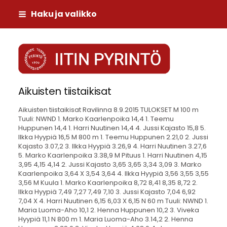
Siirry
Haku ja valikko
sivun
sisältöön
Iitin Pyrintö
Aikuisten tiistaikisat
Aikuisten tiistaikisat Ravilinna 8.9.2015 TULOKSET M 100 m
Tuuli: NWND 1. Marko Kaarlenpoika 14,4 1. Teemu
Huppunen 14,4 1. Harri Nuutinen 14,4 4. Jussi Kajasto 15,8 5.
Ilkka Hyypiä 16,5 M 800 m 1. Teemu Huppunen 2.21,0 2. Jussi
Kajasto 3.07,2 3. Ilkka Hyypiä 3.26,9 4. Harri Nuutinen 3.27,6
5. Marko Kaarlenpoika 3.38,9 M Pituus 1. Harri Nuutinen 4,15
3,95 4,15 4,14 2. Jussi Kajasto 3,65 3,65 3,34 3,09 3. Marko
Kaarlenpoika 3,64 X 3,54 3,64 4. Ilkka Hyypiä 3,56 3,55 3,55
3,56 M Kuula 1. Marko Kaarlenpoika 8,72 8,41 8,35 8,72 2.
Ilkka Hyypiä 7,49 7,27 7,49 7,10 3. Jussi Kajasto 7,04 6,92
7,04 X 4. Harri Nuutinen 6,15 6,03 X 6,15 N 60 m Tuuli: NWND 1.
Maria Luoma-Aho 10,1 2. Henna Huppunen 10,2 3. Viveka
Hyypiä 11,1 N 800 m 1. Maria Luoma-Aho 3.14,2 2. Henna