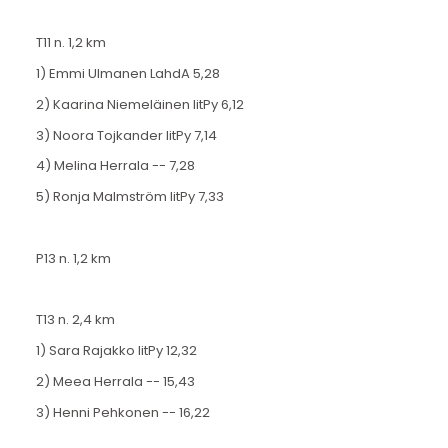
T11 n. 1,2 km
1) Emmi Ulmanen LahdA 5,28
2) Kaarina Niemeläinen IitPy 6,12
3) Noora Tojkander IitPy 7,14
4) Melina Herrala -- 7,28
5) Ronja Malmström IitPy 7,33
P13 n. 1,2 km
T13 n. 2,4 km
1) Sara Rajakko IitPy 12,32
2) Meea Herrala -- 15,43
3) Henni Pehkonen -- 16,22