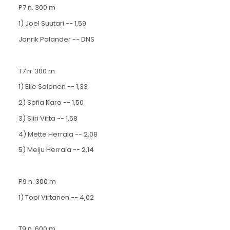
P7 n. 300 m
1) Joel Suutari -- 1,59
Janrik Palander -- DNS
T7 n. 300 m
1) Elle Salonen -- 1,33
2) Sofia Karo -- 1,50
3) Siiri Virta -- 1,58
4) Mette Herrala -- 2,08
5) Meiju Herrala -- 2,14
P9 n. 300 m
1) Topi Virtanen -- 4,02
T9 n. 600 m