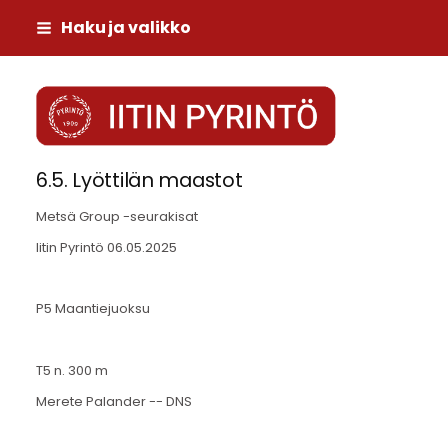
Siirry
Haku ja valikko
sivun
sisältöön
Iitin Pyrintö
6.5. Lyöttilän maastot
Metsä Group -seurakisat
Iitin Pyrintö 06.05.2025
P5 Maantiejuoksu
T5 n. 300 m
Merete Palander -- DNS