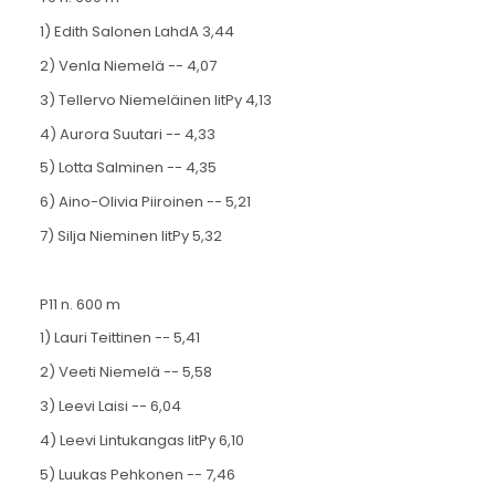
1) Edith Salonen LahdA 3,44
2) Venla Niemelä -- 4,07
3) Tellervo Niemeläinen IitPy 4,13
4) Aurora Suutari -- 4,33
5) Lotta Salminen -- 4,35
6) Aino-Olivia Piiroinen -- 5,21
7) Silja Nieminen IitPy 5,32
P11 n. 600 m
1) Lauri Teittinen -- 5,41
2) Veeti Niemelä -- 5,58
3) Leevi Laisi -- 6,04
4) Leevi Lintukangas IitPy 6,10
5) Luukas Pehkonen -- 7,46