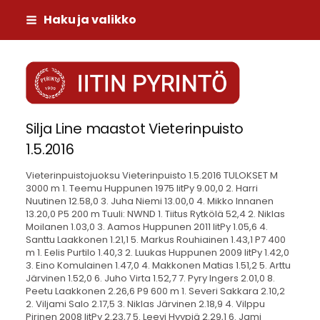
Siirry
Haku ja valikko
sivun
sisältöön
Iitin Pyrintö
Silja Line maastot Vieterinpuisto
1.5.2016
Vieterinpuistojuoksu Vieterinpuisto 1.5.2016 TULOKSET M
3000 m 1. Teemu Huppunen 1975 IitPy 9.00,0 2. Harri
Nuutinen 12.58,0 3. Juha Niemi 13.00,0 4. Mikko Innanen
13.20,0 P5 200 m Tuuli: NWND 1. Tiitus Rytkölä 52,4 2. Niklas
Moilanen 1.03,0 3. Aamos Huppunen 2011 IitPy 1.05,6 4.
Santtu Laakkonen 1.21,1 5. Markus Rouhiainen 1.43,1 P7 400
m 1. Eelis Purtilo 1.40,3 2. Luukas Huppunen 2009 IitPy 1.42,0
3. Eino Komulainen 1.47,0 4. Makkonen Matias 1.51,2 5. Arttu
Järvinen 1.52,0 6. Juho Virta 1.52,7 7. Pyry Ingers 2.01,0 8.
Peetu Laakkonen 2.26,6 P9 600 m 1. Severi Sakkara 2.10,2
2. Viljami Salo 2.17,5 3. Niklas Järvinen 2.18,9 4. Vilppu
Pirinen 2008 IitPy 2.23,7 5. Leevi Hyypiä 2.29,1 6. Jami