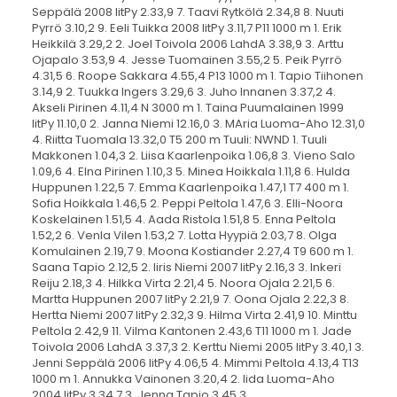
Seppälä 2008 IitPy 2.33,9 7. Taavi Rytkölä 2.34,8 8. Nuuti
Pyrrö 3.10,2 9. Eeli Tuikka 2008 IitPy 3.11,7 P11 1000 m 1. Erik
Heikkilä 3.29,2 2. Joel Toivola 2006 LahdA 3.38,9 3. Arttu
Ojapalo 3.53,9 4. Jesse Tuomainen 3.55,2 5. Peik Pyrrö
4.31,5 6. Roope Sakkara 4.55,4 P13 1000 m 1. Tapio Tiihonen
3.14,9 2. Tuukka Ingers 3.29,6 3. Juho Innanen 3.37,2 4.
Akseli Pirinen 4.11,4 N 3000 m 1. Taina Puumalainen 1999
IitPy 11.10,0 2. Janna Niemi 12.16,0 3. MAria Luoma-Aho 12.31,0
4. Riitta Tuomala 13.32,0 T5 200 m Tuuli: NWND 1. Tuuli
Makkonen 1.04,3 2. Liisa Kaarlenpoika 1.06,8 3. Vieno Salo
1.09,6 4. Elna Pirinen 1.10,3 5. Minea Hoikkala 1.11,8 6. Hulda
Huppunen 1.22,5 7. Emma Kaarlenpoika 1.47,1 T7 400 m 1.
Sofia Hoikkala 1.46,5 2. Peppi Peltola 1.47,6 3. Elli-Noora
Koskelainen 1.51,5 4. Aada Ristola 1.51,8 5. Enna Peltola
1.52,2 6. Venla Vilen 1.53,2 7. Lotta Hyypiä 2.03,7 8. Olga
Komulainen 2.19,7 9. Moona Kostiander 2.27,4 T9 600 m 1.
Saana Tapio 2.12,5 2. Iiris Niemi 2007 IitPy 2.16,3 3. Inkeri
Reiju 2.18,3 4. Hilkka Virta 2.21,4 5. Noora Ojala 2.21,5 6.
Martta Huppunen 2007 IitPy 2.21,9 7. Oona Ojala 2.22,3 8.
Hertta Niemi 2007 IitPy 2.32,3 9. Hilma Virta 2.41,9 10. Minttu
Peltola 2.42,9 11. Vilma Kantonen 2.43,6 T11 1000 m 1. Jade
Toivola 2006 LahdA 3.37,3 2. Kerttu Niemi 2005 IitPy 3.40,1 3.
Jenni Seppälä 2006 IitPy 4.06,5 4. Mimmi Peltola 4.13,4 T13
1000 m 1. Annukka Vainonen 3.20,4 2. Iida Luoma-Aho
2004 IitPy 3.34,7 3. Jenna Tapio 3.45,3