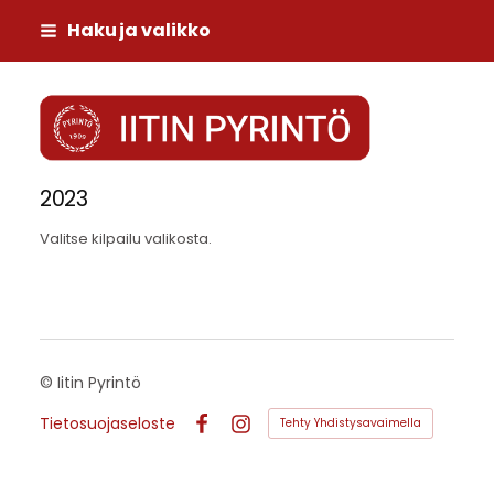
Siirry
Haku ja valikko
sivun
sisältöön
Iitin Pyrintö
2023
Valitse kilpailu valikosta.
©
Iitin Pyrintö
Tietosuojaseloste
Tehty Yhdistysavaimella
Facebook
Instagram