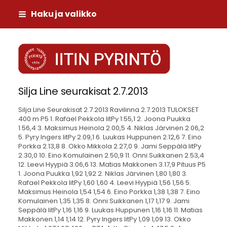
Siirry
Haku ja valikko
sivun
sisältöön
Iitin Pyrintö
Silja Line seurakisat 2.7.2013
Silja Line Seurakisat 2.7.2013 Ravilinna 2.7.2013 TULOKSET 400 m P5 1. Rafael Pekkola IitPy 1.55,1 2. Joona Puukka 1.56,4 3. Maksimus Heinola 2.00,5 4. Niklas Järvinen 2.06,2 5. Pyry Ingers IitPy 2.09,1 6. Luukas Huppunen 2.12,6 7. Eino Porkka 2.13,8 8. Okko Mikkola 2.27,0 9. Jami Seppälä IitPy 2.30,0 10. Eino Komulainen 2.50,9 11. Onni Suikkanen 2.53,4 12. Leevi Hyypiä 3.06,6 13. Matias Makkonen 3.17,9 Pituus P5 1. Joona Puukka 1,92 1,92 2. Niklas Järvinen 1,80 1,80 3. Rafael Pekkola IitPy 1,60 1,60 4. Leevi Hyypiä 1,56 1,56 5. Maksimus Heinola 1,54 1,54 6. Eino Porkka 1,38 1,38 7. Eino Komulainen 1,35 1,35 8. Onni Suikkanen 1,17 1,17 9. Jami Seppälä IitPy 1,16 1,16 9. Luukas Huppunen 1,16 1,16 11. Matias Makkonen 1,14 1,14 12. Pyry Ingers IitPy 1,09 1,09 13. Okko Mikkola 1,07 1,07 400 m P7 1. Arttu Ojapalo 1.47,5 2. Asser Kajasto IitPy 1.51,6 3. Max Koutajoki 1.54,4 4. Nooa Eklund 1.55,8 5. Jesse Tuomainen 1.57,9 6. Jami Saarimäki 2.16,8 7. Elias Sauvala 2.19,5 Pallonheitto P7 1. Elias Sauvala 11,77 11,77 2. Arttu Ojapalo 10,38 10,38 3. Jesse Tuomainen 9,40 9,40 4. Jami Saarimäki 9,36 9,36 5. Asser Kajasto IitPy 8,81 8,81 6. Max Koutajoki 8,76 8,76 7. Nooa Eklund 7,86 7,86 800 m P9 1. Leevi Mäkinen 3.25,0 2. Kaarlo Mikkola 3.43,6 3. Lasse Mikkola 3.45,6 4. Tapio Tiihonen 3.48,1 5. Tomas Puumalainen 3.56,8 6. Ville Noukkala 3.58,1 7. Joel Sirbu 4.30,0 Elias Taskinen DNF Pituus P9 1. Leevi Mäkinen 3,13 3,13 2. Kaarlo Mikkola 2,89 2,89 3. Elias Taskinen 2,87 2,87 4. Tapio Tiihonen 2,86 2,86 5. Lasse Mikkola 2,85 2,85 6. Tomas Puumalainen 2,80 2,80 7. Ville Noukkala 2,41 2,41 8. Joel Sirbu 2,08 2,08 800 m P11 1. Tuukka Ingers IitPy 3.25,4 2. Veikka Peni 3.28,0 Kuula P11 1. Veikka Peni 6,37 6,37 2. Tuukka Ingers IitPy 5,72 5,72 800 m P13 1. Akseli Nuutinen IitPy 2.53,7 2. Aku Häyrynen IitPy 3.09,1 3. Nico Niemelä 3.13,3 4. Antti Hakuli 4.14,1 Veli Tiihonen DNS Kiekko P13 1. Nico Niemelä 26,81 2. Akseli Nuutinen 22,40 3. Aku Häyrynen 20,54 4. Antti Hakuli 8,80 400 m T5 1. Hilkka Virta 2.06,4 2. Helga Temonen 2.11,1 3. Elsi Savelainen 2.26,3 4. Elina Noukkala 2.26,6 5. Emilia Leivo 2.44,7 6. Sofia Pekkola 2.56,5 7. Peppi Peltola 3.09,0 8. Lotta Hyypiä 3.13,7 Aada Ristola DNS Pituus T5 1. Hilkka Virta 1,99 1,99 2. Elsi Savelainen 1,72 1,72 3. Emilia Leivo 1,65 1,65 4. Peppi Peltola 1,60 1,60 5. Aada Ristola 1,50 1,50 6. Sandra Koutajoki 1,42 1,42 7. Helga Temonen 1,41 1,41 8. Elina Noukkala 1,36 1,36 9. Sofia Pekkola 0,95 0,95 10. Lotta Hyypiä 0,88 0,88 400 m T7 1. Saara Huppunen 1.34,9 2. Aino Salo IitPy 1.39,6 3. Jenni Seppälä IitPy 1.42,6 4. Henna Lanne 1.49,5 5. Martta Huppunen 1.54,0 6. Alisa Häyrynen IitPy 1.55,0 7. Hilla Martikainen 1.56,2 8. Iiris Niemi 1.57,3 9. Aada Romppainen 1.58,8 10. Assi Tiihonen 1.59,5 11. Amanda Pekkola IitPy 2.00,3 12. Iida Honko IitPy 2.00,9 13. Sheila Le 2.02,2 14. Hertta Niemi 2.03,6 15. Inkeri Reiju 2.04,2 16. Noora Ojala 2.10,7 17. Hilma Virta 2.25,3 18. Oona Ojala 2.31,8 Pallonheitto T7 1. Jenni Seppälä IitPy 12,88 12,88 2. Saara Huppunen 11,96 11,96 3. Alisa Häyrynen IitPy 10,51 10,51 4. Aino Salo IitPy 10,25 10,25 5. Aada Romppainen 9,31 9,31 6. Henna Lanne 8,01 8,01 7. Sheila Le 7,93 7,93 8. Hilla Martikainen 7,73 7,73 9. Assi Tiihonen 7,53 7,53 10. Inkeri Reiju