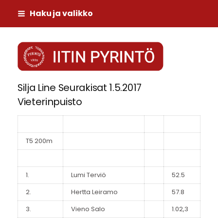
Siirry
Haku ja valikko
sivun
sisältöön
Iitin Pyrintö
Silja Line Seurakisat 1.5.2017
Vieterinpuisto
T5 200m
1.
Lumi Terviö
52.5
2.
Hertta Leiramo
57.8
3.
Vieno Salo
1.02,3