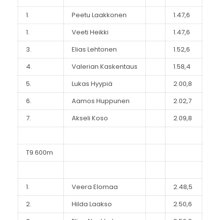
1.
Peetu Laakkonen
1.47,6
1.
Veeti Heikki
1.47,6
3.
Elias Lehtonen
1.52,6
4.
Valerian Kaskentaus
1.58,4
5.
Lukas Hyypiä
2.00,8
6.
Aamos Huppunen
2.02,7
7.
Akseli Koso
2.09,8
T9 600m
1.
Veera Elomaa
2.48,5
2.
Hilda Laakso
2.50,6