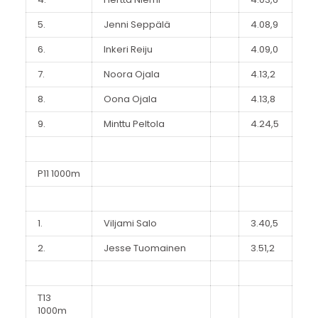
5.
Jenni Seppälä
4.08,9
6.
Inkeri Reiju
4.09,0
7.
Noora Ojala
4.13,2
8.
Oona Ojala
4.13,8
9.
Minttu Peltola
4.24,5
P11 1000m
1.
Viljami Salo
3.40,5
2.
Jesse Tuomainen
3.51,2
T13
1000m