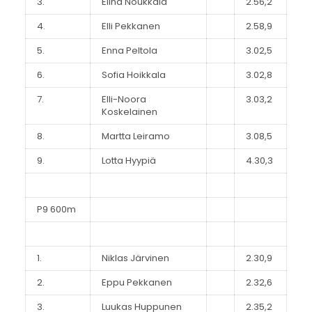
3.
Elina Noukkala
2.56,2
4.
Elli Pekkanen
2.58,9
5.
Enna Peltola
3.02,5
6.
Sofia Hoikkala
3.02,8
7.
Elli-Noora
3.03,2
Koskelainen
8.
Martta Leiramo
3.08,5
9.
Lotta Hyypiä
4.30,3
P9 600m
1.
Niklas Järvinen
2.30,9
2.
Eppu Pekkanen
2.32,6
3.
Luukas Huppunen
2.35,2