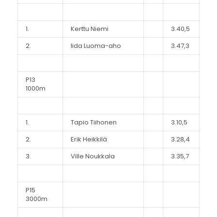
1.
Kerttu Niemi
3.40,5
2.
Iida Luoma-aho
3.47,3
P13
1000m
1.
Tapio Tiihonen
3.10,5
2.
Erik Heikkilä
3.28,4
3.
Ville Noukkala
3.35,7
P15
3000m