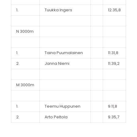
1.
Tuukka Ingers
12.35,8
N 3000m
1.
Taina Puumalainen
11.31,8
2.
Janna Niemi
11.39,2
M 3000m
1.
Teemu Huppunen
9.11,8
2.
Arto Peltola
9.35,7