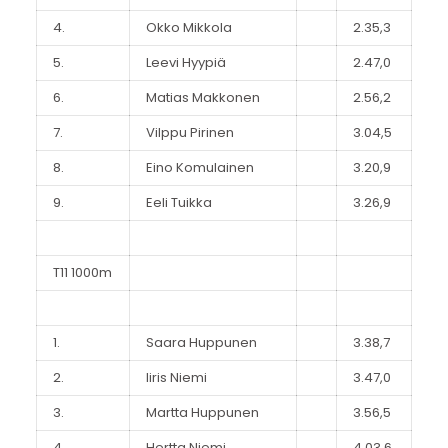
4.
Okko Mikkola
2.35,3
5.
Leevi Hyypiä
2.47,0
6.
Matias Makkonen
2.56,2
7.
Vilppu Pirinen
3.04,5
8.
Eino Komulainen
3.20,9
9.
Eeli Tuikka
3.26,9
T11 1000m
1.
Saara Huppunen
3.38,7
2.
Iiris Niemi
3.47,0
3.
Martta Huppunen
3.56,5
4.
Hertta Niemi
4.03,6