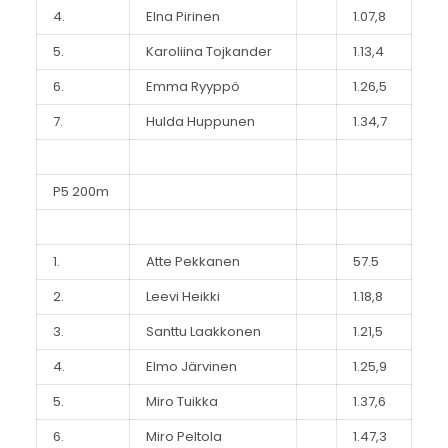
4.
Elna Pirinen
1.07,8
5.
Karoliina Tojkander
1.13,4
6.
Emma Ryyppö
1.26,5
7.
Hulda Huppunen
1.34,7
P5 200m
1.
Atte Pekkanen
57.5
2.
Leevi Heikki
1.18,8
3.
Santtu Laakkonen
1.21,5
4.
Elmo Järvinen
1.25,9
5.
Miro Tuikka
1.37,6
6.
Miro Peltola
1.47,3