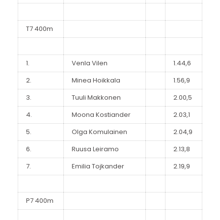
T7 400m
1.
Venla Vilen
1.44,6
2.
Minea Hoikkala
1.56,9
3.
Tuuli Makkonen
2.00,5
4.
Moona Kostiander
2.03,1
5.
Olga Komulainen
2.04,9
6.
Ruusa Leiramo
2.13,8
7.
Emilia Tojkander
2.19,9
P7 400m