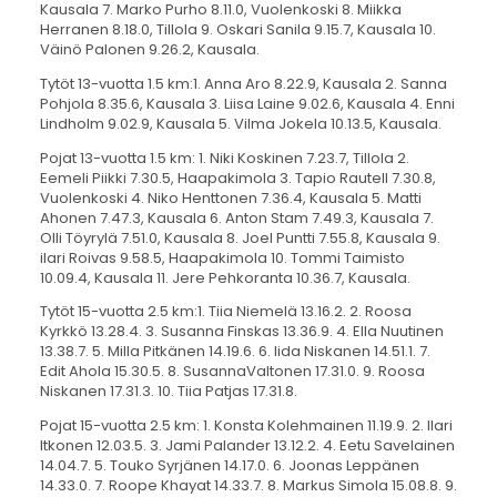
Kausala 7. Marko Purho 8.11.0, Vuolenkoski 8. Miikka
Herranen 8.18.0, Tillola 9. Oskari Sanila 9.15.7, Kausala 10.
Väinö Palonen 9.26.2, Kausala.
Tytöt 13-vuotta 1.5 km:1. Anna Aro 8.22.9, Kausala 2. Sanna
Pohjola 8.35.6, Kausala 3. Liisa Laine 9.02.6, Kausala 4. Enni
Lindholm 9.02.9, Kausala 5. Vilma Jokela 10.13.5, Kausala.
Pojat 13-vuotta 1.5 km: 1. Niki Koskinen 7.23.7, Tillola 2.
Eemeli Piikki 7.30.5, Haapakimola 3. Tapio Rautell 7.30.8,
Vuolenkoski 4. Niko Henttonen 7.36.4, Kausala 5. Matti
Ahonen 7.47.3, Kausala 6. Anton Stam 7.49.3, Kausala 7.
Olli Töyrylä 7.51.0, Kausala 8. Joel Puntti 7.55.8, Kausala 9.
ilari Roivas 9.58.5, Haapakimola 10. Tommi Taimisto
10.09.4, Kausala 11. Jere Pehkoranta 10.36.7, Kausala.
Tytöt 15-vuotta 2.5 km:1. Tiia Niemelä 13.16.2. 2. Roosa
Kyrkkö 13.28.4. 3. Susanna Finskas 13.36.9. 4. Ella Nuutinen
13.38.7. 5. Milla Pitkänen 14.19.6. 6. Iida Niskanen 14.51.1. 7.
Edit Ahola 15.30.5. 8. SusannaValtonen 17.31.0. 9. Roosa
Niskanen 17.31.3. 10. Tiia Patjas 17.31.8.
Pojat 15-vuotta 2.5 km: 1. Konsta Kolehmainen 11.19.9. 2. Ilari
Itkonen 12.03.5. 3. Jami Palander 13.12.2. 4. Eetu Savelainen
14.04.7. 5. Touko Syrjänen 14.17.0. 6. Joonas Leppänen
14.33.0. 7. Roope Khayat 14.33.7. 8. Markus Simola 15.08.8. 9.