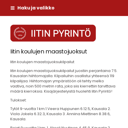
Siirry
Haku ja valikko
sivun
sisältöön
Iitin Pyrintö
Iitin koulujen maastojuoksut
Iitin koulujen maastojuoksukilpailut
Iitin koulujen maastojuoksukilpailut juostiin perjantaina 7.5.
Kausalan hiihtomajalla. Kilpailuihin osallistui yhteensä 119
kilpailijaa. Hiihtomajan ympäristöön oli tehty melko
vaativa, noin 500 metrin rata, joka siis kierrettiin tarvittava
määrä kierroksia. Kisajärjestelyistä huolehti Iitin Pyrintö!
Tulokset:
Tytöt 9-vuotta 1 km:1.Veera Huppunen 6.12.5, Kausala 2.
Viola Jokela 6.32.3, Kausala 3. Anniina Miettinen 8.38.6,
Kausala.
Pojat 9-vuotta 1 km: 1. Akseli Nuutinen 4.45.9, Kausala 2.