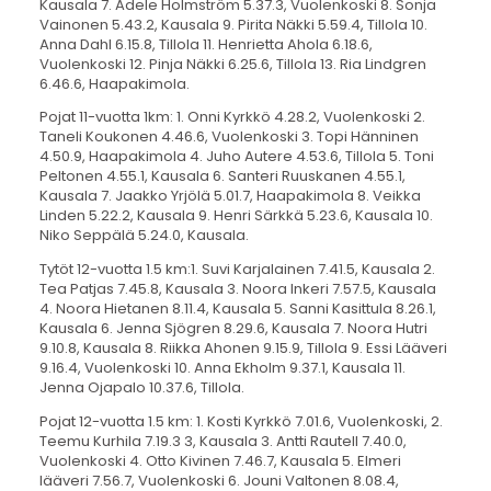
Kausala 7. Adele Holmström 5.37.3, Vuolenkoski 8. Sonja
Vainonen 5.43.2, Kausala 9. Pirita Näkki 5.59.4, Tillola 10.
Anna Dahl 6.15.8, Tillola 11. Henrietta Ahola 6.18.6,
Vuolenkoski 12. Pinja Näkki 6.25.6, Tillola 13. Ria Lindgren
6.46.6, Haapakimola.
Pojat 11-vuotta 1km: 1. Onni Kyrkkö 4.28.2, Vuolenkoski 2.
Taneli Koukonen 4.46.6, Vuolenkoski 3. Topi Hänninen
4.50.9, Haapakimola 4. Juho Autere 4.53.6, Tillola 5. Toni
Peltonen 4.55.1, Kausala 6. Santeri Ruuskanen 4.55.1,
Kausala 7. Jaakko Yrjölä 5.01.7, Haapakimola 8. Veikka
Linden 5.22.2, Kausala 9. Henri Särkkä 5.23.6, Kausala 10.
Niko Seppälä 5.24.0, Kausala.
Tytöt 12-vuotta 1.5 km:1. Suvi Karjalainen 7.41.5, Kausala 2.
Tea Patjas 7.45.8, Kausala 3. Noora Inkeri 7.57.5, Kausala
4. Noora Hietanen 8.11.4, Kausala 5. Sanni Kasittula 8.26.1,
Kausala 6. Jenna Sjögren 8.29.6, Kausala 7. Noora Hutri
9.10.8, Kausala 8. Riikka Ahonen 9.15.9, Tillola 9. Essi Lääveri
9.16.4, Vuolenkoski 10. Anna Ekholm 9.37.1, Kausala 11.
Jenna Ojapalo 10.37.6, Tillola.
Pojat 12-vuotta 1.5 km: 1. Kosti Kyrkkö 7.01.6, Vuolenkoski, 2.
Teemu Kurhila 7.19.3 3, Kausala 3. Antti Rautell 7.40.0,
Vuolenkoski 4. Otto Kivinen 7.46.7, Kausala 5. Elmeri
lääveri 7.56.7, Vuolenkoski 6. Jouni Valtonen 8.08.4,