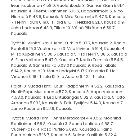
Iivari Koukonen 4.58.0, Vuolenkoski 3. Gunnar Stam 5.01.4,
Kausala 4. Teemu Hänninen 5.13.6, Haapakimola 5. Nico
Niemelä 5.43.6, Kausala 6. Miro Saloranta 5.47.3, Kausala
7. Henri Houni 6.19.0, Tillola 8. Olli Heikkilä 6.21.7, Kausala 9.
Juho Lindroos 6.43.3, Tillola 10. Väinö Pitkänen 6.59.7
Kausala.
Tytöt 10-vuotta1 km: 1.Jenni Kurhila 5.07.7, Kausala 2. Ronja
Rautell 5.15.3 Vuolenkoski 3. Vilja Kivinen 5.16.4, Kausala 4.
Miisa Kuparinen 5.30.6 Kausala 5. Iisa Helin 5.38.6, Kausala
6. Elina Valtonen 5.47.0, Kausala 7. Karita Taimisto 5.54.5,
Kausala 8. Sanni Haiko 6.08.0 Kausala 9. Rosa Takala
6.14.2, Kausala 10. Maria Lindqvist 6.17.2 Kausala 11. Heli
Virtanen 6.18.1 Tillola 12. Ella Autere 6.42.1, Tillola.
Pojat 10-vuotta 1 km:1. Lauri Haapaniemi 4.52.2, Kausala 2.
Nuuti-Eppu Mustonen 4.57.2, Kausala 3. Aapo Vainonen
4.58.0, Kausala 4. Leo Lintukangas 5.02.3, Kausala, 5. Otto
Arponen 5.03.1, Kausala 6. Eetu Tyvijärvi 5.14.9, Kausala 7.
Jarno Pasonen 6.27.9, Kausala
Tytöt 11-vuotta 1 km: 1. Anni Mertakorpi 4.48.5 2. Moonika
Rautiainen 4.58.3, Kausala 3. Sanna Lehtinen 4.58.7,
Vuolenkoski 4. Rosa Purtilo 5.09.5, Kausala 5. Taina
Puumalainen 5.16.7, Kausala 6. Selma Kasittula 5.32.4,