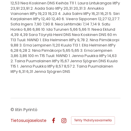
©
Iitin Pyrintö
Tietosuojaseloste
Tehty Yhdistysavaimella
Facebook
Instagram