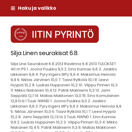
Siirry
Haku ja valikko
sivun
sisältöön
Iitin Pyrintö
Silja Linen seurakisat 6.8.
Silja Line Seurakisat 6.8.2013 Ravilinna 6.8.2013 TULOKSET 40 m P5 1. Joona Puukka 9,0 2. Eino Kunnas 9,6 3. Jaakko Liikkanen 9,8 4. Pyry Ingers IitPy 9,9 4. Maksimus Heinola 9,9 6. Niklas Järvinen 10,0 7. Taavi Rytkölä 10,1 8. Leevi Hyypiä 10,2 8. Luukas Huppunen 10,2 10. Vilppu Pirinen 10,3 11. Mikko Niskanen 10,4 12. Patrik Maliniemi 11,3 13. Jami Seppälä 12,1 14. Matias Makkonen 13,0 15. Eino Komulainen 13,8 Erä 1 Tuuli: NWND 1. Joona Puukka 9,0 2. Jaakko Liikkanen 9,8 3. Pyry Ingers IitPy 9,9 3. Maksimus Heinola 9,9 5. Niklas Järvinen 10,0 6. Taavi Rytkölä 10,1 7. Leevi Hyypiä 10,2 8. Jami Seppälä 12,1 Erä 2 Tuuli: NWND 1. Eino Kunnas 9,6 2. Luukas Huppunen 10,2 3. Vilppu Pirinen 10,3 4. Mikko Niskanen 10,4 5. Patrik Maliniemi 11,3 6. Matias Makkonen 13,0 7. Eino Komulainen 13,8 Pallonheitto P5 1. Joona Puukka 14,95 14,95 2. Patrik Maliniemi 11,03 11,03 3. Mikko Niskanen 10,18 10,18 4. Jami Seppälä 9,52 9,52 5. Maksimus Heinola 8,40 8,40 6. Vilppu Pirinen 7,33 7,33 7. Jaakko Liikkanen 7,25 7,25 8. Pyry Ingers IitPy 7,01 7,01 9. Leevi Hyypiä 6,09 6,09 10. Eino Kunnas 6,01 6,01 11. Taavi Rytkölä 5,84 5,84 12. Luukas Huppunen 5,13 5,13 13. Eino Komulainen 4,30 4,30 14. Matias Makkonen 4,10 4,10 15. Niklas Järvinen 3,29 3,29 40 m P7 1. Tuomas Elomaa 7,7 2. Arttu Ojapalo 8,1 2. Johannes Pirinen 8,1 4. Elias Sauvala 8,5 5. Asser Kajasto IitPy 8,6 6. Riku Ojapalo 8,7 6. Viljami Salo 8,7 8. Nooa Eklund 8,8 9. Jesse Tuomainen 8,9 Erä 1 Tuuli: NWND 1. Tuomas Elomaa 7,7 2. Johannes Pirinen 8,1 3. Elias Sauvala 8,5 4. Viljami Salo 8,7 Erä 2 Tuuli: NWND 1. Arttu Ojapalo 8,1 2. Asser Kajasto IitPy 8,6 3. Riku Ojapalo 8,7 4. Nooa Eklund 8,8 5. Jesse Tuomainen 8,9 Pituus P7 1. Tuomas Elomaa 2,42 2,42 2. Riku Ojapalo 2,39 2,39 3. Jesse Tuomainen 2,15 2,15 4. Johannes Pirinen 2,09 2,09 5. Arttu Ojapalo 2,05 2,05 6. Asser Kajasto IitPy 2,00 2,00 7. Viljami Salo 1,97 1,97 8. Nooa Eklund 1,85 1,85 9. Elias Sauvala 1,73 1,73 60 m P9 1. Tapio Tiihonen IitPy 10,7 1. Otso Häyrynen IitPy 10,7 3. Onni Liikkanen 10,8 3. Lauri Elomaa 10,8 5. Tomas Puumalainen 11,9 6. Veeti Ojala 12,3 7. Akseli Pirinen 12,4 8. Ville Noukkala IitPy 12,9 9. Joel Sirbu 15,7 Erä 1 Tuuli: NWND 1. Otso Häyrynen IitPy 10,7 2. Onni Liikkanen 10,8 2. Lauri Elomaa 10,8 4. Akseli Pirinen 12,4 5. Ville Noukkala IitPy 12,9 Erä 2 Tuuli: NWND 1. Tapio Tiihonen IitPy 10,7 2. Tomas Puumalainen 11,9 3. Veeti Ojala 12,3 4. Joel Sirbu 15,7 Pituus P9 1. Lauri Elomaa 3,04 3,04 2. Onni Liikkanen 2,86 2,86 3. Otso Häyrynen IitPy 2,83 2,83 4. Tapio Tiihonen IitPy 2,79 2,79 5. Tomas Puumalainen 2,74 2,74 6. Veeti Ojala 2,41 2,41 7. Akseli Pirinen 2,38 2,38 8. Ville Noukkala IitPy 2,31 2,31 9. Joel Sirbu 1,80 1,80 60 m P11 Tuuli: NWND 1. Tuukka Ingers IitPy 9,78 2. Otso Kolehmainen IitPy 9,94 3. Otto Puukka 10,20 4. Toni Eerikäinen 11,76 Keihäs P11 1. Otso Kolehmainen IitPy 27,25 27,25 2. Otto Puukka 23,02 23,02 3. Tuukka Ingers IitPy 16,20 16,20 4. Toni Eerikäinen 14,81 14,81 60 m P13 Tuuli: NWND 1. Nico Niemelä IitPy 9,58 2. Veli Tiihonen IitPy 9,94 3. Aku Häyrynen IitPy 10,49 4. Timo Puumalainen 12,18 Kuula P13 1. Nico Niemelä IitPy 8,37 8,37 2. Aku Häyrynen IitPy 7,45 7,45 3. Veli Tiihonen IitPy 5,93 5,93 4. Timo Puumalainen 4,15 4,15 40 m T5 1. Veera Elomaa 8,6 2. Hilkka Virta 8,7 3. Reetta Koskelainen