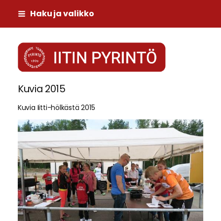
Siirry
Haku ja valikko
sivun
sisältöön
Iitin Pyrintö
Kuvia 2015
Kuvia Iitti-hölkästä 2015