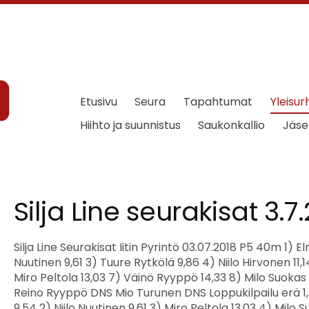
Etusivu
Seura
Tapahtumat
Yleisur
Hiihto ja suunnistus
Saukonkallio
Jäse
Silja Line seurakisat 3.7
Silja Line Seurakisat Iitin Pyrintö 03.07.2018 P5 40m 1) Elmo Järvinen 9,54 2) Niilo Nuutinen 9,61 3) Tuure Rytkölä 9,86 4) Niilo Hirvonen 11,14 5) Toivo Laurila 12,56 6) Miro Peltola 13,03 7) Väinö Ryyppö 14,33 8) Milo Suokas 14,60 Leevi Heikki DNS Reino Ryyppö DNS Mio Turunen DNS Loppukilpailu erä 1, Tuuli: NM 1) Elmo Järvinen 9,54 2) Niilo Nuutinen 9,61 3) Miro Peltola 13,03 4) Milo Suokas 14,60 Leevi Heikki DNS Reino Ryyppö DNS Loppukilpailu erä 2 1) Tuure Rytkölä 9,86 2) Niilo Hirvonen 11,14 3) Toivo Laurila 12,56 4) Väinö Ryyppö 14,33 Mio Turunen DNS T5 40m Loppukilpailu 1) Emma Ryyppö 10,25 2) Mimosa Kostiander 10,35 3) Noora Tojkander 11,20 4) Adele Hagqvist 11,75 5) Sofia Riihimäki 12,32 6) Ilona Salo 12,92 Alisa Pesälä DNS P5 Pallonheitto Loppukilpailu 1) Tuure Rytkölä 8,17 8,17 2) Elmo Järvinen 7,91 7,91 3) Miro Peltola 6,54 6,54 4) Niilo Nuutinen 6,35 6,35 5) Niilo Hirvonen 6,13 6,13 6) Toivo Laurila 4,17 4,17 7) Milo Suokas 3,80 3,80 8) Väinö Ryyppö 3,50 3,50 Leevi Heikki DNS Mio Turunen DNS Reino Ryyppö DNS T5 Pallonheitto Loppukilpailu 1) Emma Ryyppö 6,55 6,55 2) Adele Hagqvist 4,60 4,60 3) Mimosa Kostiander 4,47 4,47 4) Noora Tojkander 4,23 4,23 5) Sofia Riihimäki 3,55 3,55 6) Ilona Salo 3,18 3,18 Alisa Pesälä DNS P7 40m Loppukilpailu 1) Tiitus Rytkölä 8,02 2) Atte Pekkanen 8,09 3) Niko Turunen IitPy 9,12 4) Eeverti Rauhalahti 9,24 5) Eelis Uotila ValkKa 9,37 6) Samu Pajunen 9,46 7) Aamos Huppunen IitPy 9,79 8) Okko Varpenius IitPy 12,54 T7 40m 1) Vilma Nuutinen 8,51 2) Tuuli Makkonen 8,67 3) Lumi Terviö 8,72 4) Jade Hagqvist 9,20 5) Karoliina Tojkander 9,48 6) Cia Kilkki 9,50 7) Vieno Salo 9,56 8) Hulda Huppunen IitPy 10,09 9) Ida Laaksonen IitPy 10,96 Inka Walin DNS Iida Talo DNS Loppukilpailu erä 1, Tuuli: NM 1) Vilma Nuutinen 8,51 2) Tuuli Makkonen 8,67 3) Jade Hagqvist 9,20 4) Karoliina Tojkander 9,48 5) Hulda Huppunen IitPy 10,09 Inka Walin DNS Loppukilpailu erä 2 1) Lumi Terviö 8,72 2) Cia Kilkki 9,50 3) Vieno Salo 9,56 4) Ida Laaksonen IitPy 10,96 Iida Talo DNS P7 Korkeus Loppukilpailu 1) Eeverti Rauhalahti 80 60 65 70 75 80 85 o o o xo xo xxx 2) Eelis Uotila ValkKa 