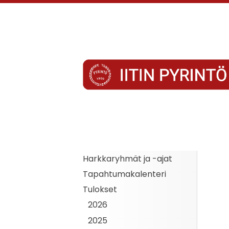
Siirry
sivun
sisältöön
Iitin Pyrintö
Harkkaryhmät ja -ajat
Tapahtumakalenteri
Tulokset
2026
2025