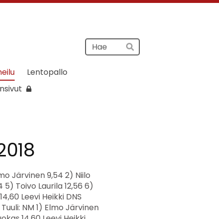
Haku
Hae
heilu
Lentopallo
nsivut
.2018
80 60 65 70 75 80 85 o o o o xxo xxx 3) Atte Pekkanen 75 60 65 70 75 80 o o o o xxx 4) Niko Turunen IitPy 75 60 65 70 75 80 o o xo o xxx 5) Aamos Huppunen IitPy 75 60 65 70 75 80 o o o xo xxx 6) Samu Pajunen 75 60 65 70 75 80 o xo xxo xxo xxx 7) Tiitus Rytkölä 60 60 65 xxo xxx Okko Varpenius IitPy NH 60 xxx T7 Korkeus Loppukilpailu 1) Lumi Terviö 88 60 65 70 75 80 85 88 91 o o o o o xo o xxx 2) Vilma Nuutinen 85 60 65 70 75 80 85 88 o o o o o xo xxx 3) Tuuli Makkonen 80 60 65 70 75 80 85 o o o o o xxx 3) Vieno Salo 80 60 65 70 75 80 85 o o o o o xxx 5) Cia Kilkki 80 60 65 70 75 80 85 o xo o o xxo xxx 6) Karoliina Tojkander 75 60 65 70 75 80 o o o o xxx 7) Elna Pirinen 75 60 65 70 75 80 o xo o xxo xxx 8) Jade Hagqvist 70 60 65 70 75 xo xo o xxx 9) Hulda Huppunen IitPy 60 60 65 o xxx 10) Ida Laaksonen IitPy 60 60 65 xxo xxx Iida Talo Inka Walin P9 Pituus Loppukilpailu 1) Luukas Huppunen IitPy 3,03 2,97 3,03 2