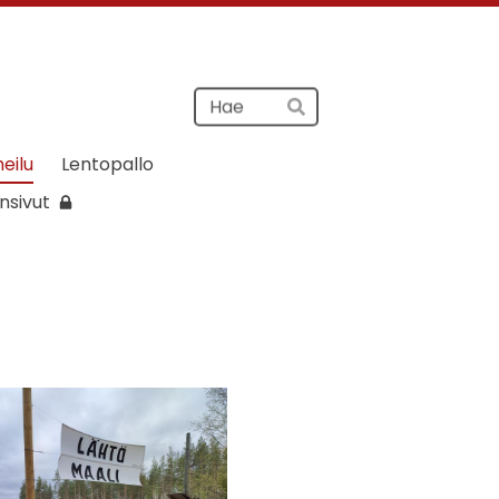
Haku
Hae
heilu
Lentopallo
nsivut