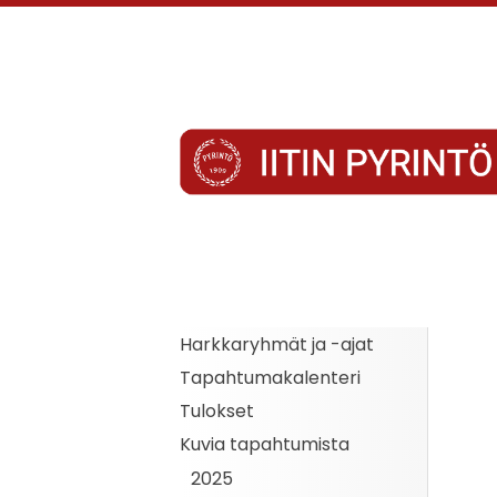
Siirry
sivun
sisältöön
Iitin Pyrintö
Harkkaryhmät ja -ajat
Tapahtumakalenteri
Tulokset
Kuvia tapahtumista
2025