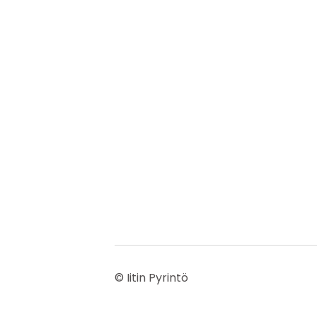
©
Iitin Pyrintö