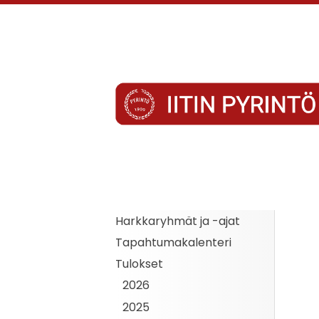
Siirry
sivun
sisältöön
Iitin Pyrintö
Harkkaryhmät ja -ajat
Tapahtumakalenteri
Tulokset
2026
2025