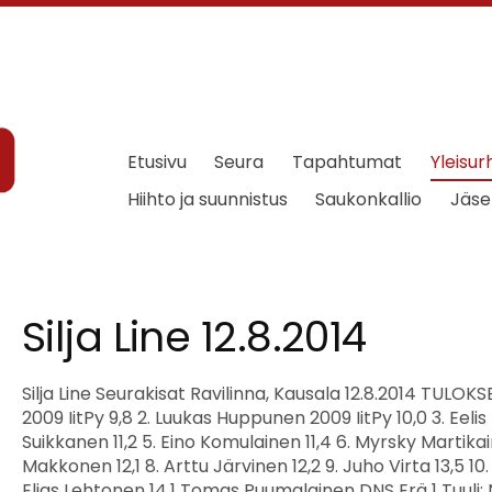
Etusivu
Seura
Tapahtumat
Yleisur
Hiihto ja suunnistus
Saukonkallio
Jäse
Silja Line 12.8.2014
Silja Line Seurakisat Ravilinna, Kausala 12.8.2014 TULOKSET P5 40 m aj 1. Pyry Ingers 2009 IitPy 9,8 2. Luukas Huppunen 2009 IitPy 10,0 3. Eelis Purtilo 10,8 4. Onni Suikkanen 11,2 5. Eino Komulainen 11,4 6. Myrsky Martikainen 11,7 7. Matias Makkonen 12,1 8. Arttu Järvinen 12,2 9. Juho Virta 13,5 10. Lemmi-Tapio Leivo 13,8 11. Elias Lehtonen 14,1 Tomas Puumalainen DNS Erä 1 Tuuli: NWND 1. Luukas Huppunen 2009 IitPy 10,0 2. Eino Komulainen 11,4 3. Myrsky Martikainen 11,7 4. Matias Makkonen 12,1 5. Arttu Järvinen 12,2 6. Elias Lehtonen 14,1 Erä 2 Tuuli: NWND 1. Pyry Ingers 2009 IitPy 9,8 2. Eelis Purtilo 10,8 3. Onni Suikkanen 11,2 4. Juho Virta 13,5 5. Lemmi-Tapio Leivo 13,8 Tomas Puumalainen DNS P5 Pallonheitto 1. Pyry Ingers 2009 IitPy 11,80 11,80 2. Eelis Purtilo 8,53 8,53 3. Matias Makkonen 8,44 8,44 4. Luukas Huppunen 2009 IitPy 6,86 6,86 5. Arttu Järvinen 6,81 6,81 6. Onni Suikkanen 6,66 6,66 7. Myrsky Martikainen 6,31 6,31 8. Eino Komulainen 5,44 5,44 9. Lemmi-Tapio Leivo 5,40 5,40 10. Juho Virta 5,06 5,06 11. Elias Lehtonen 4,69 4,69 Tomas Puumalainen DNS P7 40 m aj 1. Asser Kajasto 8,3 2. Viljami Salo 8,6 3. Taavi Rytkölä 8,8 4. Niklas Järvinen 8,9 5. Max Koutajoki 9,1 6. Rafael Pekkola 9,3 7. Leevi Hyypiä 9,8 8. Okko Mikkola 10,4 9. Jami Seppälä 2008 IitPy 10,8 Erä 1 Tuuli: NWND 1. Asser Kajasto 8,3 2. Taavi Rytkölä 8,8 3. Niklas Järvinen 8,9 4. Max Koutajoki 9,1 Erä 2 Tuuli: NWND 1. Viljami Salo 8,6 2. Rafael Pekkola 9,3 3. Leevi Hyypiä 9,8 4. Okko Mikkola 10,4 5. Jami Seppälä 2008 IitPy 10,8 P7 Pituus 1. Asser Kajasto 2,65 2,65 2,47 2,65 2. Viljami Salo 2,62 2,62 2,48 2,42 3. Taavi Rytkölä 2,34 2,33 2,34 2,30 4. Niklas Järvinen 2,28 2,25 2,24 2,28 5. Max Koutajoki 2,21 2,01 2,21 2,16 6. Rafael Pekkola 2,11 2,11 1,92 1,97 7. Leevi Hyypiä 1,98 1,92 1,95 1,98 8. Okko Mikkola 1,92 1,92 1,57 1,85 9. Jami Seppälä 2008 IitPy 1,69 1,44 1,53 1,69 P9 40 m aj 1. Erik Heikkilä 2005 IitPy 8,9 2. Otso Häyrynen 2005 IitPy 9,4 3. Tomas Talo 10,5 3. Lasse Mikkola 10,5 5. Ville Noukkala 2005 IitPy 10,7 6. Joel Sirbu 12,8 7. Jesse Tuomainen 13,3 Veeti Ojala DNS Erä 1 Tuuli: NWND 1. Lasse Mikkola 10,5 2. Ville Noukkala 2005 IitPy 10,7 3. Joel Sirbu 12,8 Veeti Ojala DNS Erä 2 Tuuli: NWND 1. Erik Heikkilä 2005 IitPy 8,9 2. Otso Häyrynen 2005 IitPy 9,4 3. Tomas Talo