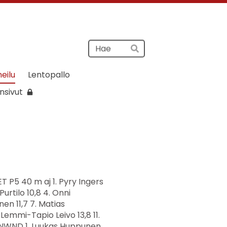
Haku
Hae
heilu
Lentopallo
nsivut
 10,5 4. Jesse Tuomainen 13,3 P9 Pallonheitto 1. Otso Häyrynen 2005 IitPy 27,63 27,63 2. Lasse Mikkola 25,50 25,50 3. Ville Noukkala 2005 IitPy 24,39 24,39 4. Joel Sirbu 22,47 22,47 5. Erik Heikkilä 2005 IitPy 21,81 21,81 6. Tomas Talo 20,25 20,25 7. Jesse Tuomainen 17,12 17,12 8. Nooa Eklund 13,20 13,20 9. Veeti Ojala 8,57 8,57 P11 150 m 1. Tuukka Ingers 2003 IitPy 24,3 2. Tapio Tiihonen 2004 IitPy 25,6 3. Leevi Lehtikangas 2003 IitPy 26,5 4. Leevi Mäkinen 27,5 5. Tomas Puumalainen 29,0 6. Miro Kettunen 29,4 7. Kaarlo Mikkola 29,7 8. Maximus Mattila 31,8 Erä 1 Tuuli: NWND 1. Tuukka Ingers 2003 IitPy 24,3 2. Tapio Tiihonen 2004 IitPy 25,6 3. Kaarlo Mikkola 29,7 4. Maximus Mattila 31,8 Erä 2 Tuuli: NWND 1. Leevi Lehtikangas 2003 IitPy 26,5 2. Leevi Mäkinen 27,5 3. Tomas Puumalainen 29,0 4. Miro Kettunen 29,4 P11 Keihäs 1. Tuukka Ingers 2003 IitPy 20,09 20,09 2. Leevi Lehtikangas 2003 IitPy 16,44 16,44 3. Tapio Tiihonen 2004 IitPy 16,36 16,36 4. Miro Kettunen 13,03 13,03 5. Leevi Mäkinen 13,00 13,00 6. Kaarlo Mikkola 12,49 12,49 7. Tomas Puumalainen 11,13 11,13 8. Maximus Mattila