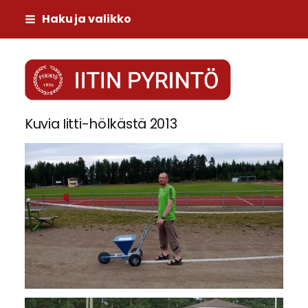
Siirry
Haku ja valikko
sivun
sisältöön
Iitin Pyrintö
Kuvia Iitti-hölkästä 2013