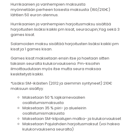
Hurrikaanien ja vanhempien maksuista
myönnetään perheen toisesta maksusta (160/210€)
lähtien 50 euron alennus.
Hurrikaanien ja vanhempien harjoitusmaksu sisältää
harjoitusten lisäksi kaikki pm kisat, seuracupin,Yag sekä 3
games kisat.
Salamoiden maksu sisältää harjoitusten lisäksi kaikki pm
kisat ja 1 games kisan.
Games kisat maksetaan ensin itse ja haetaan sitten
takaisin seuralta kulukorvauksena. Pm-kisoihin
ilmoittaudutaan myös itse mutta seura maksaa
keskitetysti kaikki.
*Lisäksi SM-ikäisten (2012 ja aiemmin syntyneet) 210€
maksuun sisältyy.
Maksetaan 50 % lajikarnevaalien
osallistumismaksusta
Maksetaan 35 % piiri- ja alueleirin
osallistumismaksuista
Maksetaan SM-kilpailujen matka- ja kulukorvaukset
Maksetaan Pajulahden harjoitusmaksut (voi hakea
kulukorvauksena seuralta)