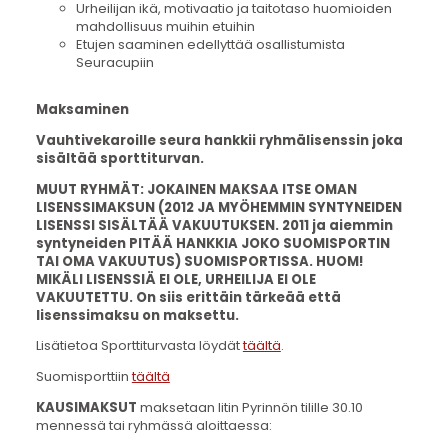
Urheilijan ikä, motivaatio ja taitotaso huomioiden
mahdollisuus muihin etuihin
Etujen saaminen edellyttää osallistumista
Seuracupiin
Maksaminen
Vauhtivekaroille seura hankkii ryhmälisenssin joka
sisältää sporttiturvan.
MUUT RYHMÄT: JOKAINEN MAKSAA ITSE OMAN
LISENSSIMAKSUN (2012 JA MYÖHEMMIN SYNTYNEIDEN
LISENSSI SISÄLTÄÄ VAKUUTUKSEN. 2011 ja aiemmin
syntyneiden PITÄÄ HANKKIA JOKO SUOMISPORTIN
TAI OMA VAKUUTUS) SUOMISPORTISSA. HUOM!
MIKÄLI LISENSSIÄ EI OLE, URHEILIJA EI OLE
VAKUUTETTU. On siis erittäin tärkeää että
lisenssimaksu on maksettu.
Lisätietoa Sporttiturvasta löydät
täältä
.
Suomisporttiin
täältä
KAUSIMAKSUT
maksetaan Iitin Pyrinnön tilille 30.10
mennessä tai ryhmässä aloittaessa: