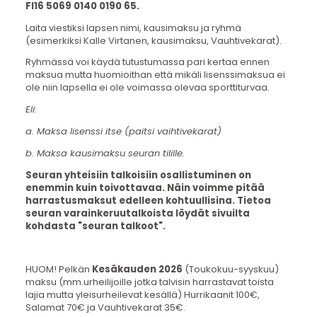
FI16 5069 0140 0190 65.
Laita viestiksi lapsen nimi, kausimaksu ja ryhmä
(esimerkiksi Kalle Virtanen, kausimaksu, Vauhtivekarat).
Ryhmässä voi käydä tutustumassa pari kertaa ennen
maksua mutta huomioithan että mikäli lisenssimaksua ei
ole niin lapsella ei ole voimassa olevaa sporttiturvaa.
Eli:
a. Maksa lisenssi itse (paitsi vaihtivekarat)
b. Maksa kausimaksu seuran tilille.
Seuran yhteisiin talkoisiin osallistuminen on
enemmin kuin toivottavaa. Näin voimme pitää
harrastusmaksut edelleen kohtuullisina. Tietoa
seuran varainkeruutalkoista löydät sivuilta
kohdasta "seuran talkoot".
HUOM! Pelkän
Kesäkauden 2026
(Toukokuu-syyskuu)
maksu (mm.urheilijoille jotka talvisin harrastavat toista
lajia mutta yleisurheilevat kesällä) Hurrikaanit 100€,
Salamat 70€ ja Vauhtivekarat 35€.