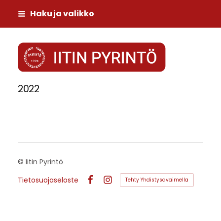
Siirry
Haku ja valikko
sivun
sisältöön
Iitin Pyrintö
2022
©
Iitin Pyrintö
Tietosuojaseloste
Tehty Yhdistysavaimella
Facebook
Instagram