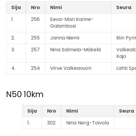
Sija
Nro
Nimi
Seura
1.
256
Eeva-Mari Karine-
Galambosi
2.
255
Janna Niemi
Iitin Pyr
3.
257
Nina Salmela-Mäkelä
Valkeal
Kajo
4.
254
Virve Valkeavuori
Lahti Sp
N50 10km
Sija
Nro
Nimi
Seura
1.
302
Nina Nerg-Toivola