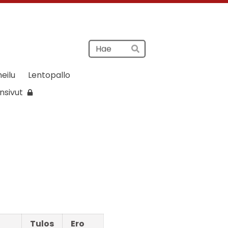
Haku
Hae
heilu
Lentopallo
nsivut
Tulos
Ero