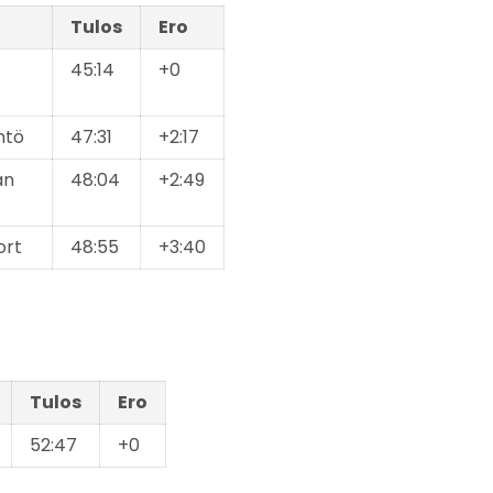
Tulos
Ero
45:14
+0
intö
47:31
+2:17
an
48:04
+2:49
ort
48:55
+3:40
Tulos
Ero
52:47
+0