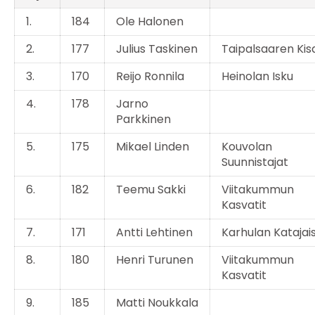
1.
184
Ole Halonen
2.
177
Julius Taskinen
Taipalsaaren Kis
3.
170
Reijo Ronnila
Heinolan Isku
4.
178
Jarno
Parkkinen
5.
175
Mikael Linden
Kouvolan
Suunnistajat
6.
182
Teemu Sakki
Viitakummun
Kasvatit
7.
171
Antti Lehtinen
Karhulan Katajai
8.
180
Henri Turunen
Viitakummun
Kasvatit
9.
185
Matti Noukkala