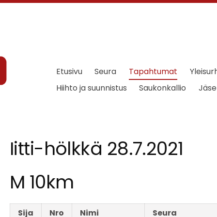
Etusivu
Seura
Tapahtumat
Yleisur
Hiihto ja suunnistus
Saukonkallio
Jäse
Iitti-hölkkä 28.7.2021
M 10km
Sija
Nro
Nimi
Seura