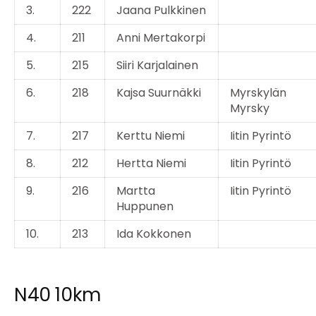
3.
222
Jaana Pulkkinen
4.
211
Anni Mertakorpi
5.
215
Siiri Karjalainen
6.
218
Kajsa Suurnäkki
Myrskylän
Myrsky
7.
217
Kerttu Niemi
Iitin Pyrintö
8.
212
Hertta Niemi
Iitin Pyrintö
9.
216
Martta
Iitin Pyrintö
Huppunen
10.
213
Ida Kokkonen
N40 10km