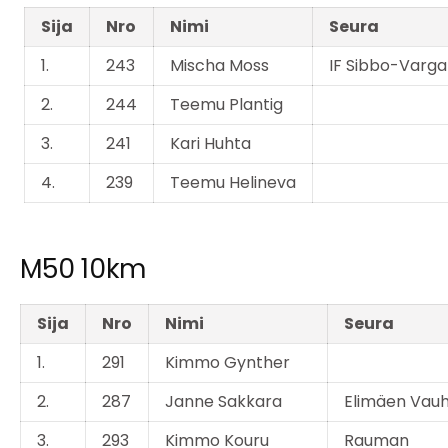
Sija
Nro
Nimi
Seura
1.
243
Mischa Moss
IF Sibbo-Varg
2.
244
Teemu Plantig
3.
241
Kari Huhta
4.
239
Teemu Helineva
M50 10km
Sija
Nro
Nimi
Seura
1.
291
Kimmo Gynther
2.
287
Janne Sakkara
Elimäen Vauh
3.
293
Kimmo Kouru
Rauman