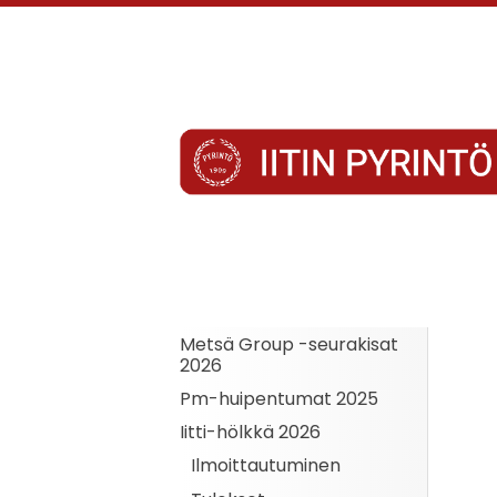
Siirry
sivun
sisältöön
Iitin Pyrintö
Metsä Group -seurakisat
2026
Pm-huipentumat 2025
Iitti-hölkkä 2026
Ilmoittautuminen