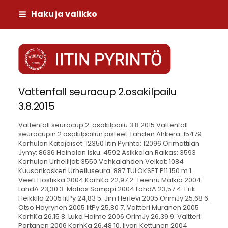
Siirry
Haku ja valikko
sivun
sisältöön
Iitin Pyrintö
Vattenfall seuracup 2.osakilpailu
3.8.2015
Vattenfall seuracup 2. osakilpailu 3.8.2015 Vattenfall seuracupin 2.osakilpailun pisteet: Lahden Ahkera: 15479 Karhulan Katajaiset: 12350 Iitin Pyrintö: 12096 Orimattilan Jymy: 8636 Heinolan Isku: 4592 Asikkalan Raikas: 3593 Karhulan Urheilijat: 3550 Vehkalahden Veikot: 1084 Kuusankosken Urheiluseura: 887 TULOKSET P11 150 m 1. Veeti Hostikka 2004 KarhKa 22,97 2. Teemu Mälkiä 2004 LahdA 23,30 3. Matias Somppi 2004 LahdA 23,57 4. Erik Heikkilä 2005 IitPy 24,83 5. Jim Herlevi 2005 OrimJy 25,68 6. Otso Häyrynen 2005 IitPy 25,80 7. Valtteri Muranen 2005 KarhKa 26,15 8. Luka Halme 2006 OrimJy 26,39 9. Valtteri Partanen 2006 KarhKa 26,48 10. Iivari Kettunen 2004 AsikkRai 26,54 11. Perttu Grönvall 2006 KarhKa 26,69 12. Kaapo Saarinen 2006 HeinI 27,83 13. Tico Kaarela 2005 OrimJy 29,52 Erä 1 Tuuli: -2,5 1. Veeti Hostikka 2004 KarhKa 22,97 2. Jim Herlevi 2005 OrimJy 25,68 3. Iivari Kettunen 2004 AsikkRai 26,54 4. Perttu Grönvall 2006 KarhKa 26,69 5. Tico Kaarela 2005 OrimJy 29,52 Erä 2 Tuuli: -1,6 1. Teemu Mälkiä 2004 LahdA 23,30 2. Matias Somppi 2004 LahdA 23,57 3. Erik Heikkilä 2005 IitPy 24,83 4. Otso Häyrynen 2005 IitPy 25,80 Erä 3 Tuuli: -2,8 1. Valtteri Muranen 2005 KarhKa 26,15 2. Luka Halme 2006 OrimJy 26,39 3. Valtteri Partanen 2006 KarhKa 26,48 4. Kaapo Saarinen 2006 HeinI 27,83 P11 60 m aj 1. Roni Rämä 2004 LahdA 11,17 2. Elias Utriainen 2004 LahdA 11,53 3. Tapio Tiihonen 2004 IitPy 11,69 4. Aapo Hyppönen 2004 KarhKa 11,71 5. Aleksi Ahola 2004 KarhKa 12,92 6. Riku Huuhka 2005 OrimJy 13,81 7. Teemu Rantalainen 2006 HeinI 14,54 Erä 1 Tuuli: -1,0 1. Roni Rämä 2004 LahdA 11,17 2. Tapio Tiihonen 2004 IitPy 11,69 3. Aleksi Ahola 2004 KarhKa 12,92 4. Riku Huuhka 2005 OrimJy 13,81 Erä 2 Tuuli: +1,0 1. Elias Utriainen 2004 LahdA 11,53 2. Aapo Hyppönen 2004 KarhKa 11,71 3. Teemu Rantalainen 2006 HeinI 14,54 P11 1000 m kävely 1. Aapo Hyppönen 2004 KarhKa 6.14,10 2. Aleksi Ahola 2004 KarhKa 6.20,58 3. Onni Liikkanen 2004 IitPy 6.28,10 4. Ville Vihertö 2004 IitPy 6.43,26 5. Veikka Porkka 2007 KarhKa 7.25,76 6. Erik Heikkilä 2005 IitPy 7.38,89 7. Tuhto Ojanen 2006 HeinI 7.43,79 8. Iivari Kettunen 2004 AsikkRai 7.53,89 9. Teemu Rantalainen 2006 HeinI 8.10,67 Ville Noukkala 2005 IitPy DNS P11 Korkeus 1. Ville Vihertö 2004 IitPy 125 105 110 115 120 125 130 O O O O O XXX 2. Eliel Mulari 2004 KarhKa 120 105 110 115 120 125 O XO XXO O XXX 3. Atte Tuominen 2004 LahdA 115 100 105 110 115 120 O O O O XXX 4. Olli Laitinen AsikkRai 110 095 100 105 110 115 O O O O XXX 5. Santeri Harjula 2005 LahdA 110 095 100 105 110 115 O O O XO XXX 6. Tuhto Ojanen 2006 HeinI 110 080 085 090 095 100 105 110 115 O O O XO XXO O XXO XXX 7. Aatu Vainio 2006 OrimJy 105 085 090 095 100 105 110 O O O O XXO XXX 8. Veikka Porkka 2007 KarhKa 090 085 090 095 XXO O XXX P11 Kuula 1. Juho Hoppman 2004 HeinI 8,55 8,55 8,18 7,85 X 2. Tomi Marttinen AsikkRai 8,17 7,73 7,17 8,17 7,62 3. Onni Rustholkarhu 2005 LahdA 7,57 7,57 7,03 7,04 7,21 4. Onni Liikkanen 2004 IitPy 7,49 7,49 7,03 X X 5. Riku Norema 2005 KarhKa 6,46 6,33 6,39 6,08 6,46 6. Lauri Kuutamo 2005 OrimJy 6,12 5,94 5,11 5,67 6,12 7. Ville Noukkala 2005 IitPy 5,19 5,19 5,17 4,60 4,73 8. Niko Soikkeli 2004 VehkVei 4,62 4,55 4,62 4,17 4,57 P13 200 m 1. Eemeli Keinänen 2002 IitPy 27,88 2. Juho Jylhämaa 2002 OrimJy 28,44 3. Juuso Pyyhtiä 2002 LahdA 29,45 4. Wäinö Hautala 2003 LahdA 32,01 5. Lassi Vuorijärvi 2003 KarhKa 34,86 Eero Rantala 2003 KarhKa DNS Danil Schröder 2003 LahdA DNS Erä 1 Tuuli: -2,0 1. Juho Jylhämaa 2002 OrimJy 28,44 2. Juuso Pyyhtiä 2002 LahdA 29,45 3. Lassi Vuorijärvi 2003 KarhKa 34,86 Eero Rantala 2003 KarhKa DNS Erä 2 Tuuli: -2,0 1. Eemeli Keinänen 2002 IitPy 27,88 2. Wäinö Hautala 2003 LahdA 32,01 Danil Schröder 2003 LahdA DNS P13 60 m aj Tuuli: -1,4 1. Eelis Snåre 2003 LahdA 11,02 2. Wilho Korpela 2003 KarhKa 12,88 3. Santeri Mälkiä 2002 OrimJy 13,08 4. Mikko Turtiainen 2003 KarhU 13,46 5. Olli Arvio 2003 KarhKa 13,68 6. Leevi Lehtikangas 2003 IitPy 14,37 P13 1000 m kävely 1. Wilho Korpela 2003 KarhKa 5.47,40 2. Leevi Lehtikangas 2003 IitPy 6.38,08 P13 Pituus 1. Atte Kröger 2002 LahdA 4,88 +2,2 4,81 +1,6 4,53 4,88 4,85 4,81 +1,7 +2,2 +2,8 +1,6 2. Otto Erola 2003 KarhU 4,02 +2,7 3,96 +0,9 3,96 4,02 3,90 X +0,9 +2,7 +1,6 3. Joel Mäntynen 2002 KarhKa 3,93 +1,8 3,47 3,63 3,91 3,93 +1,2 +2,3 +1,7 +1,8 4. Otso Kolehmainen 2002 IitPy 3,72 +5,8 3,02 +1,3 3,02 X X 3,72 +1,3 +5,8 5. Tuomas Kokko 2003 HeinI 3,62 +1,3 3,35 3,62 3,61 X +3,4 +1,3 +2,3 6. Jon Kaarela OrimJy 3,49 +3,1 3,49 X X 3,23 +3,1 +2,9 7. Matti Tanskanen 2003 AsikkRai 3,23 +2,1 X X 3,23 X +2,1 P13 Kuula 1. Eero Soikkeli 2002 VehkVei 11,53 10,32 11,13 10,91 11,53 2. Sami Marttinen AsikkRai 9,75 9,24 9,75 9,03 9,65 3. Roope Rämä 2002 LahdA 9,59 X 9,59 X 9,59 4. Justus Lind 2003 OrimJy 9,12