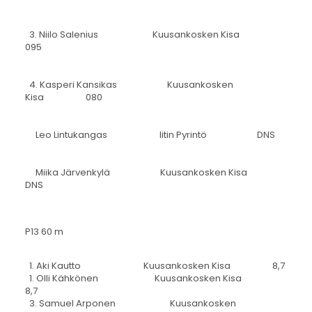
3. Niilo Salenius Kuusankosken Kisa
095
4. Kasperi Kansikas Kuusankosken
Kisa 080
Leo Lintukangas Iitin Pyrintö DNS
Miika Järvenkylä Kuusankosken Kisa
DNS
P13 60 m
1. Aki Kautto Kuusankosken Kisa 8,7
1. Olli Kähkönen Kuusankosken Kisa
8,7
3. Samuel Arponen Kuusankosken