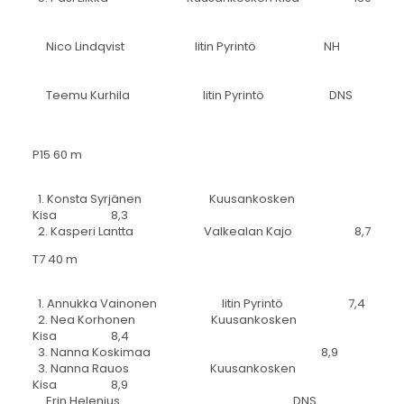
Nico Lindqvist Iitin Pyrintö NH
Teemu Kurhila Iitin Pyrintö DNS
P15 60 m
1. Konsta Syrjänen Kuusankosken
Kisa 8,3
2. Kasperi Lantta Valkealan Kajo 8,7
T7 40 m
1. Annukka Vainonen Iitin Pyrintö 7,4
2. Nea Korhonen Kuusankosken
Kisa 8,4
3. Nanna Koskimaa 8,9
3. Nanna Rauos Kuusankosken
Kisa 8,9
Erin Helenius DNS