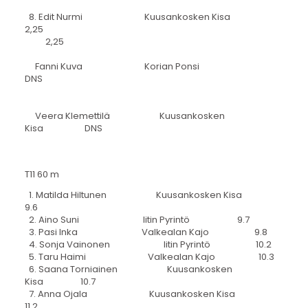
8. Edit Nurmi Kuusankosken Kisa
2,25
2,25
Fanni Kuva Korian Ponsi
DNS
Veera Klemettilä Kuusankosken
Kisa DNS
T11 60 m
1. Matilda Hiltunen Kuusankosken Kisa
9.6
2. Aino Suni Iitin Pyrintö 9.7
3. Pasi Inka Valkealan Kajo 9.8
4. Sonja Vainonen Iitin Pyrintö 10.2
5. Taru Haimi Valkealan Kajo 10.3
6. Saana Torniainen Kuusankosken
Kisa 10.7
7. Anna Ojala Kuusankosken Kisa
11.2