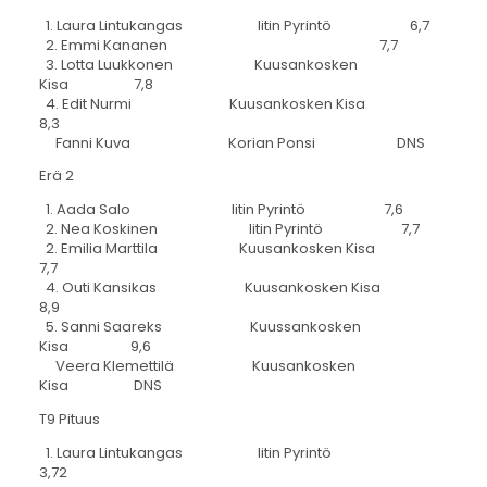
1. Laura Lintukangas Iitin Pyrintö 6,7
2. Emmi Kananen 7,7
3. Lotta Luukkonen Kuusankosken
Kisa 7,8
4. Edit Nurmi Kuusankosken Kisa
8,3
Fanni Kuva Korian Ponsi DNS
Erä 2
1. Aada Salo Iitin Pyrintö 7,6
2. Nea Koskinen Iitin Pyrintö 7,7
2. Emilia Marttila Kuusankosken Kisa
7,7
4. Outi Kansikas Kuusankosken Kisa
8,9
5. Sanni Saareks Kuussankosken
Kisa 9,6
Veera Klemettilä Kuusankosken
Kisa DNS
T9 Pituus
1. Laura Lintukangas Iitin Pyrintö
3,72