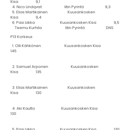
Kisa 9,1
4. Nico Lindqvist Iitin Pyrintö 9,3
5. Elias Martikainen Kuusankosken
Kisa 9,4
6. Pasi Liikka Kuusankosken Kisa 9,5
Teemu Kurhila Iitin Pyrintö DNS
P13 Korkeus
1. Olli Kähkönen Kuusankosken Kisa
145
2. Samuel Arponen Kuusankosken
Kisa 135
3. Elias Martikainen Kuusankosken
Kisa 130
4. Aki Kautto Kuusankosken Kisa
130
5. Pasi Liikka Kuusankosken Kisa 130