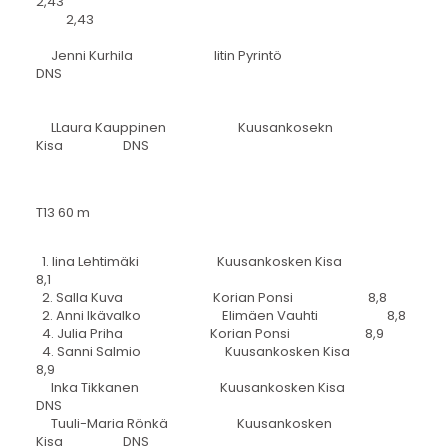
2,43
2,43
Jenni Kurhila Iitin Pyrintö
DNS
LLaura Kauppinen Kuusankosekn
Kisa DNS
T13 60 m
1. Iina Lehtimäki Kuusankosken Kisa
8,1
2. Salla Kuva Korian Ponsi 8,8
2. Anni Ikävalko Elimäen Vauhti 8,8
4. Julia Priha Korian Ponsi 8,9
4. Sanni Salmio Kuusankosken Kisa
8,9
Inka Tikkanen Kuusankosken Kisa
DNS
Tuuli-Maria Rönkä Kuusankosken
Kisa DNS