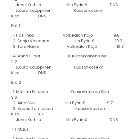
Jenni Kurhila Iitin Pyrintö DNS
LLaura Kauppinen Kuusankosekn
Kisa DNS
Erä 1
1. Pasi Inka Valkealan Kajo 9.8
2. Sonja Vainonen Iitin Pyrintö 10.2
3. Taru Haimi Valkealan Kajo 10.3
4. Anna Ojala Kuusankosken Kisa
11.2
LLaura Kauppinen Kuusankosekn
Kisa DNS
Erä 2
1. Matilda Hiltunen Kuusankosken Kisa
9.6
2. Aino Suni Iitin Pyrintö 9.7
3. Saana Torniainen Kuusankosken
Kisa 10.7
Jenni Kurhila Iitin Pyrintö DNS
T11 Pituus
1. Matilda Hiltunen Kuusankosken Kisa