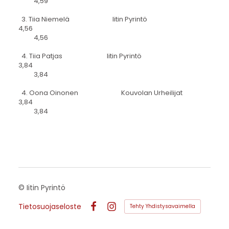
4,59
3. Tiia Niemelä Iitin Pyrintö
4,56
4,56
4. Tiia Patjas Iitin Pyrintö
3,84
3,84
4. Oona Oinonen Kouvolan Urheilijat
3,84
3,84
©
Iitin Pyrintö
Tietosuojaseloste
Tehty Yhdistysavaimella
Facebook
Instagram