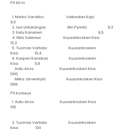
P11 60 m
1. Marko Varvikko Valkealan Kajo
9,0
2. Leo Lintukangas Iitin Pyrintö 9,3
3. Eetu Kananen 9,5
4. Niilo Salenius Kuusankosken Kisa
10,2
5. Tuomas Vartiala Kuusankosken
Kisa 10,4
6. Kasperi Kansikas Kuusankosken
Kisa 11,8
Aatu Airos Kuusankosken Kisa
DNS
Miika Järvenkylä Kuusankosken Kisa
DNS
P11 Korkeus
1. Aatu Airos Kuusankosken Kisa
105
2. Tuomas Vartiala Kuusankosken
Kisa 100