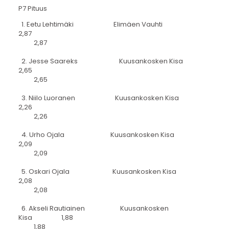
P7 Pituus
1. Eetu Lehtimäki Elimäen Vauhti
2,87
2,87
2. Jesse Saareks Kuusankosken Kisa
2,65
2,65
3. Niilo Luoranen Kuusankosken Kisa
2,26
2,26
4. Urho Ojala Kuusankosken Kisa
2,09
2,09
5. Oskari Ojala Kuusankosken Kisa
2,08
2,08
6. Akseli Rautiainen Kuusankosken
Kisa 1,88
1,88