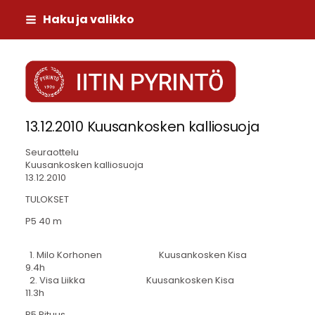
Siirry
Haku ja valikko
sivun
sisältöön
Iitin Pyrintö
13.12.2010 Kuusankosken kalliosuoja
Seuraottelu
Kuusankosken kalliosuoja
13.12.2010
TULOKSET
P5 40 m
1. Milo Korhonen Kuusankosken Kisa
9.4h
2. Visa Liikka Kuusankosken Kisa
11.3h
P5 Pituus