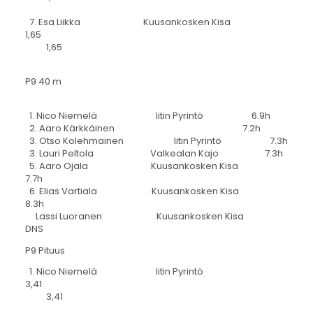
7. Esa Liikka Kuusankosken Kisa
1,65
1,65
P9 40 m
1. Nico Niemelä Iitin Pyrintö 6.9h
2. Aaro Kärkkäinen 7.2h
3. Otso Kolehmainen Iitin Pyrintö 7.3h
3. Lauri Peltola Valkealan Kajo 7.3h
5. Aaro Ojala Kuusankosken Kisa
7.7h
6. Elias Vartiala Kuusankosken Kisa
8.3h
Lassi Luoranen Kuusankosken Kisa
DNS
P9 Pituus
1. Nico Niemelä Iitin Pyrintö
3,41
3,41