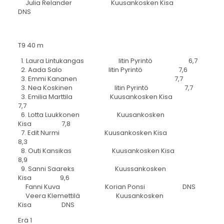
Julia Relander Kuusankosken Kisa
DNS
T9 40 m
1. Laura Lintukangas Iitin Pyrintö 6,7
2. Aada Salo Iitin Pyrintö 7,6
3. Emmi Kananen 7,7
3. Nea Koskinen Iitin Pyrintö 7,7
3. Emilia Marttila Kuusankosken Kisa
7,7
6. Lotta Luukkonen Kuusankosken
Kisa 7,8
7. Edit Nurmi Kuusankosken Kisa
8,3
8. Outi Kansikas Kuusankosken Kisa
8,9
9. Sanni Saareks Kuussankosken
Kisa 9,6
Fanni Kuva Korian Ponsi DNS
Veera Klemettilä Kuusankosken
Kisa DNS
Erä 1