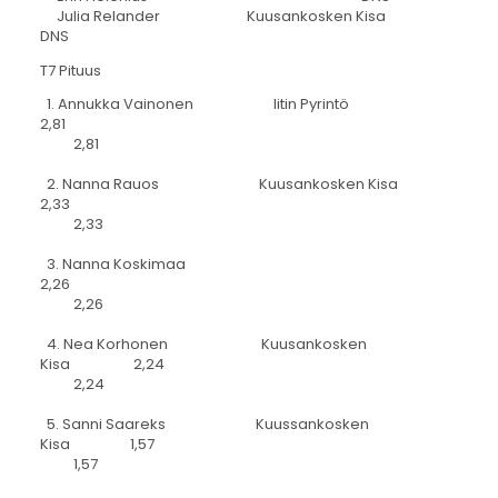
Julia Relander Kuusankosken Kisa
DNS
T7 Pituus
1. Annukka Vainonen Iitin Pyrintö
2,81
2,81
2. Nanna Rauos Kuusankosken Kisa
2,33
2,33
3. Nanna Koskimaa
2,26
2,26
4. Nea Korhonen Kuusankosken
Kisa 2,24
2,24
5. Sanni Saareks Kuussankosken
Kisa 1,57
1,57