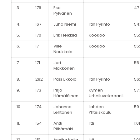
3.
176
Esa
47:
Pylvänen
4.
167
Juha Niemi
Iitin Pyrintö
54
5.
170
Erik Heikkilä
KooKoo
55:
6.
17
Ville
KooKoo
55
Noukkala
7.
171
Jari
55
Makkonen
8.
292
Pasi Ukkola
Iitin Pyrintö
56:
9.
173
Pirjo
Kymen
57
Hämäläinen
Urheiluveteraanit
10.
174
Johanna
Lahden
59
Lehtonen
Yhteiskoulu
11.
154
Antti
Iitti
1:0
Pitkämäki
12.
151
Annika Kaila
Iitti
1:0