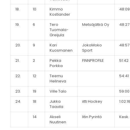
18.
10
Kimmo
48:09
Kostiander
19.
6
Tero
Metsäjätkä Oy
48:27
Tuomala-
Greijula
20.
9
Kari
JokoMoko
48:57
Kuosmanen
Sport
21.
2
Pekka
FINNPROFILE
51:42
Porkka
22.
12
Teemu
54:41
Helineva
23.
19
Ville Talo
59:00
24.
18
Jukka
iitti Hockey
1:02:1
Taavila
14
Akseli
Iitin Pyrintö
Kesk.
Nuutinen