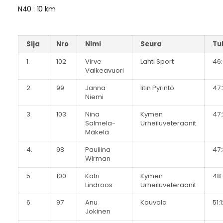
N40 : 10 km
Sija
Nro
Nimi
Seura
Tu
1.
102
Virve
Lahti Sport
46
Valkeavuori
2.
99
Janna
Iitin Pyrintö
47:
Niemi
3.
103
Nina
Kymen
47:
Salmela-
Urheiluveteraanit
Mäkelä
4.
98
Pauliina
47:
Wirman
5.
100
Katri
Kymen
48
Lindroos
Urheiluveteraanit
6.
97
Anu
Kouvola
51:
Jokinen