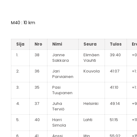
M40 : 10 km
Sija
Nro
Nimi
Seura
Tulos
Er
1.
38
Janne
Elimäen
39:40
+0
Sakkara
Vauhti
2.
36
Jari
Kouvola
41:07
+1
Parviainen
3.
35
Pasi
41:10
+1
Tuupanen
4.
37
Juha
Helsinki
49:14
+9
Terviö
5.
40
Harri
Lahti
51:15
+1
Simola
6.
41
Anssi
Iitin
55:02
+1