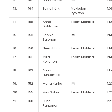
13.
164
Taina Kärki
Mukkulan
1:0
Rypistys
14.
158
Anne
Team Mahtisali
1:1
Dahlström
15.
153
Jarkko
Iitti
1:1
Salonen
16.
156
Neea Hutri
Team Mahtisali
1:1
17.
161
Milla
Team Mahtisali
1:1
Koljonen
18.
163
Anna
1:1
Huhtamäki
19.
152
Marja Karhu
Iitti
1:2
20.
155
Miia Salmi
Team Mahtisali
1:2
21.
168
Juho
1:2
Rantanen