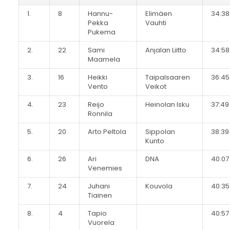
1.
8
Hannu-
Elimäen
34:38
Pekka
Vauhti
Pukema
2.
22
Sami
Anjalan Liitto
34:58
Maamela
3.
16
Heikki
Taipalsaaren
36:45
Vento
Veikot
4.
23
Reijo
Heinolan Isku
37:49
Ronnila
5.
20
Arto Peltola
Sippolan
38:39
Kunto
6.
26
Ari
DNA
40:07
Venemies
7.
24
Juhani
Kouvola
40:35
Tiainen
8.
4
Tapio
40:57
Vuorela