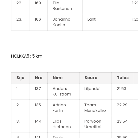
22.
169
Tiia
1:2
Rantanen
23.
166
Johanna
Lahti
1:2
Kontio
HÖLKKÄ5 : 5 km
Sija
Nro
Nimi
Seura
Tulos
1.
137
Anders
Liljendal
21:53
Kullström
2.
135
Adrian
Team
22:29
Färlin
Munakallio
3.
144
Elias
Porvoon
23:54
Hietanen
Urheilijat
4.
141
Tuula
25:50