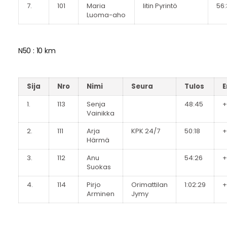
7.
101
Maria
Iitin Pyrintö
56:
Luoma-aho
N50 : 10 km
Sija
Nro
Nimi
Seura
Tulos
E
1.
113
Senja
48:45
+
Vainikka
2.
111
Arja
KPK 24/7
50:18
+
Härmä
3.
112
Anu
54:26
+
Suokas
4.
114
Pirjo
Orimattilan
1:02:29
+
Arminen
Jymy