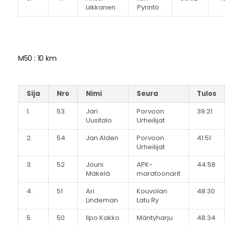
Liikkanen
Pyrintö
M50 : 10 km
Sija
Nro
Nimi
Seura
Tulos
1.
53
Jari
Porvoon
39:21
Uusitalo
Urheilijat
2.
54
Jan Alden
Porvoon
41:51
Urheilijat
3.
52
Jouni
APK-
44:58
Mäkelä
maratoonarit
4.
51
Ari
Kouvolan
48:30
Lindeman
Latu Ry
5.
50
Ilpo Kakko
Mäntyharju
48:34