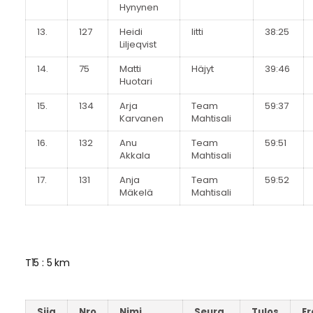
Hynynen
13.
127
Heidi
Iitti
38:25
Liljeqvist
14.
75
Matti
Häjyt
39:46
Huotari
15.
134
Arja
Team
59:37
Karvanen
Mahtisali
16.
132
Anu
Team
59:51
Akkala
Mahtisali
17.
131
Anja
Team
59:52
Mäkelä
Mahtisali
T15 : 5 km
Sija
Nro
Nimi
Seura
Tulos
Er