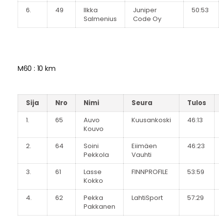
6.
49
Ilkka
Juniper
50:53
Salmenius
Code Oy
M60 : 10 km
Sija
Nro
Nimi
Seura
Tulos
1.
65
Auvo
Kuusankoski
46:13
Kouvo
2.
64
Soini
Eiimäen
46:23
Pekkola
Vauhti
3.
61
Lasse
FINNPROFILE
53:59
Kokko
4.
62
Pekka
LahtiSport
57:29
Pakkanen