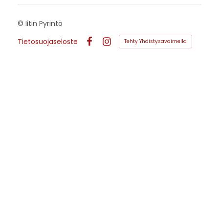
©
Iitin Pyrintö
Tietosuojaseloste
Tehty Yhdistysavaimella
Facebook
Instagram