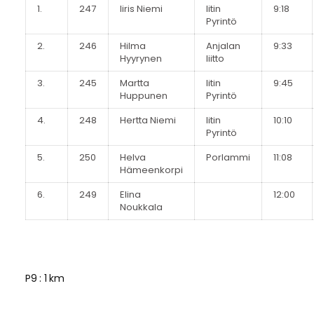
1.
247
Iiris Niemi
Iitin
9:18
Pyrintö
2.
246
Hilma
Anjalan
9:33
Hyyrynen
liitto
3.
245
Martta
Iitin
9:45
Huppunen
Pyrintö
4.
248
Hertta Niemi
Iitin
10:10
Pyrintö
5.
250
Helva
Porlammi
11:08
Hämeenkorpi
6.
249
Elina
12:00
Noukkala
P9 : 1 km