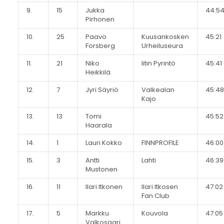
9.
15
Jukka
44:5
Pirhonen
10.
25
Paavo
Kuusankosken
45:21
Forsberg
Urheiluseura
11.
21
Niko
Iitin Pyrintö
45:41
Heikkilä
12.
7
Jyri Säyriö
Valkealan
45:48
Kajo
13.
13
Tomi
45:52
Haarala
14.
1
Lauri Kokko
FINNPROFILE
46:00
15.
3
Antti
Lahti
46:39
Mustonen
16.
11
Ilari Itkonen
Ilari Itkosen
47:02
Fan Club
17.
5
Markku
Kouvola
47:05
Valkosaari