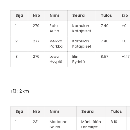
Sija
Nro
Nimi
Seura
Tulos
Ero
1.
279
Eetu
Karhulan
7:40
+0
Autio
Katajaiset
2.
277
Veikka
Karhulan
7:48
+8
Porkka
Katajaiset
3.
276
Leevi
Iitin
8:57
+1:17
Hyypiä
Pyrintö
T13 : 2 km
Sija
Nro
Nimi
Seura
Tulos
1.
231
Marianne
Mäntsälän
8:10
Salmi
Urheilijat