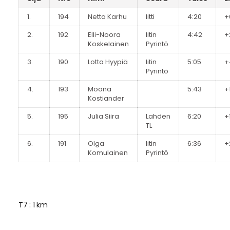
1.
194
Netta Karhu
Iitti
4:20
+
2.
192
Elli-Noora
Iitin
4:42
+
Koskelainen
Pyrintö
3.
190
Lotta Hyypiä
Iitin
5:05
+
Pyrintö
4.
193
Moona
5:43
+
Kostiander
5.
195
Julia Siira
Lahden
6:20
+
TL
6.
191
Olga
Iitin
6:36
+
Komulainen
Pyrintö
T7 : 1 km