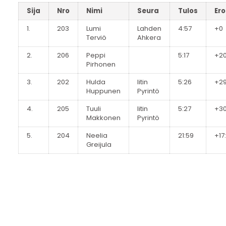
Sija
Nro
Nimi
Seura
Tulos
Ero
1.
203
Lumi
Lahden
4:57
+0
Terviö
Ahkera
2.
206
Peppi
5:17
+2
Pirhonen
3.
202
Hulda
Iitin
5:26
+2
Huppunen
Pyrintö
4.
205
Tuuli
Iitin
5:27
+3
Makkonen
Pyrintö
5.
204
Neelia
21:59
+17
Greijula