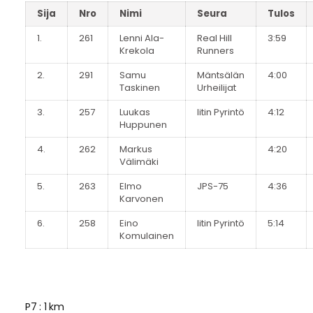
Sija
Nro
Nimi
Seura
Tulos
1.
261
Lenni Ala-
Real Hill
3:59
Krekola
Runners
2.
291
Samu
Mäntsälän
4:00
Taskinen
Urheilijat
3.
257
Luukas
Iitin Pyrintö
4:12
Huppunen
4.
262
Markus
4:20
Välimäki
5.
263
Elmo
JPS-75
4:36
Karvonen
6.
258
Eino
Iitin Pyrintö
5:14
Komulainen
P7 : 1 km