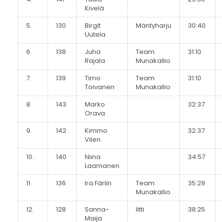
Kivelä
5.
130
Birgit
Mäntyharju
30:40
Uutela
6.
138
Juha
Team
31:10
Rajala
Munakallio
7.
139
Timo
Team
31:10
Toivanen
Munakallio
8.
143
Marko
32:37
Orava
9.
142
Kimmo
32:37
Vilen
10.
140
Niina
34:57
Laamanen
11.
136
Ira Färlin
Team
35:29
Munakallio
12.
128
Sanna-
Iitti
38:25
Maija