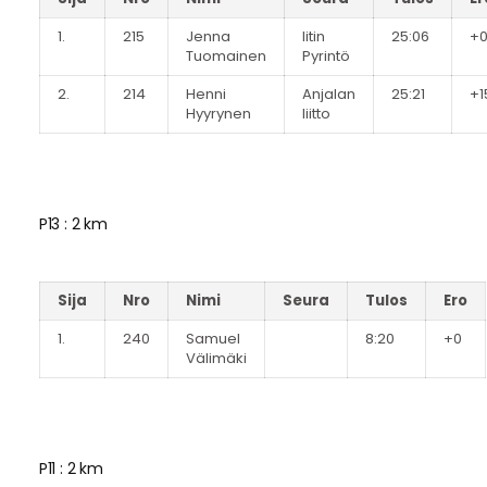
1.
215
Jenna
Iitin
25:06
+
Tuomainen
Pyrintö
2.
214
Henni
Anjalan
25:21
+1
Hyyrynen
liitto
P13 : 2 km
Sija
Nro
Nimi
Seura
Tulos
Ero
1.
240
Samuel
8:20
+0
Välimäki
P11 : 2 km