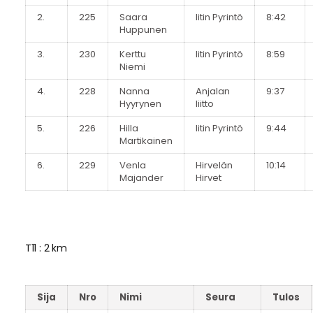
2.
225
Saara
Iitin Pyrintö
8:42
Huppunen
3.
230
Kerttu
Iitin Pyrintö
8:59
Niemi
4.
228
Nanna
Anjalan
9:37
Hyyrynen
liitto
5.
226
Hilla
Iitin Pyrintö
9:44
Martikainen
6.
229
Venla
Hirvelän
10:14
Majander
Hirvet
T11 : 2 km
Sija
Nro
Nimi
Seura
Tulos