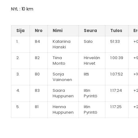
NYL : 10 km
Sija
Nro
Nimi
Seura
Tulos
Er
1.
84
Katariina
Salo
51:33
+
Hanski
2.
82
Tiina
Hirvelän
1:00:39
+9
Monto
Hirvet
3.
80
Sonja
Iitti
1:07:52
+1
Vainonen
4.
83
Saara
Iitin
1:17:24
+2
Huppunen
Pyrintö
5.
81
Henna
Iitin
1:17:25
+2
Huppunen
Pyrintö