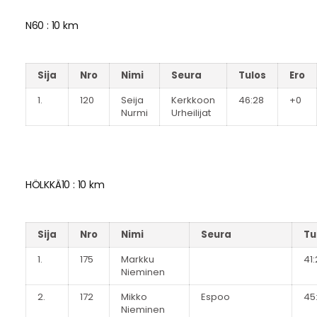
N60 : 10 km
Sija
Nro
Nimi
Seura
Tulos
Ero
1.
120
Seija
Kerkkoon
46:28
+0
Nurmi
Urheilijat
HÖLKKÄ10 : 10 km
Sija
Nro
Nimi
Seura
Tu
1.
175
Markku
41
Nieminen
2.
172
Mikko
Espoo
45
Nieminen