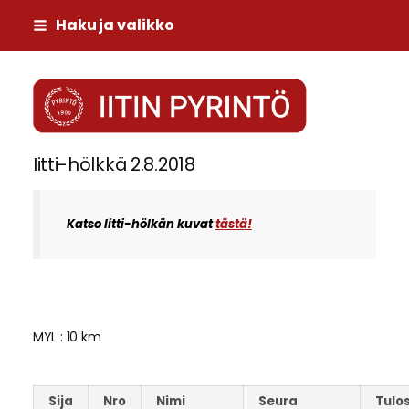
Siirry
Haku ja valikko
sivun
sisältöön
Iitin Pyrintö
Iitti-hölkkä 2.8.2018
Katso Iitti-hölkän kuvat
tästä!
MYL : 10 km
Sija
Nro
Nimi
Seura
Tulo