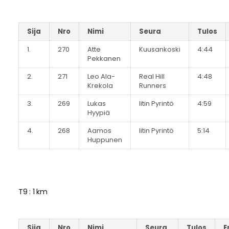
Sija
Nro
Nimi
Seura
Tulos
1.
270
Atte
Kuusankoski
4:44
Pekkanen
2.
271
Leo Ala-
Real Hill
4:48
Krekola
Runners
3.
269
Lukas
Iitin Pyrintö
4:59
Hyypiä
4.
268
Aamos
Iitin Pyrintö
5:14
Huppunen
T9 : 1 km
Sija
Nro
Nimi
Seura
Tulos
E