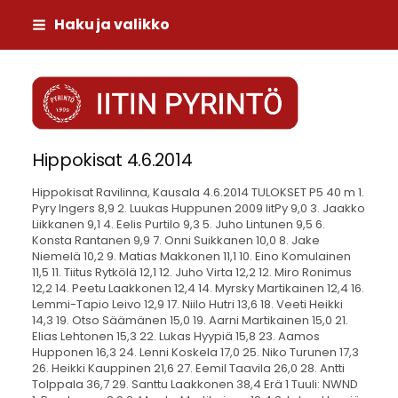
Siirry
Haku ja valikko
sivun
sisältöön
Iitin Pyrintö
Hippokisat 4.6.2014
Hippokisat Ravilinna, Kausala 4.6.2014 TULOKSET P5 40 m 1. Pyry Ingers 8,9 2. Luukas Huppunen 2009 IitPy 9,0 3. Jaakko Liikkanen 9,1 4. Eelis Purtilo 9,3 5. Juho Lintunen 9,5 6. Konsta Rantanen 9,9 7. Onni Suikkanen 10,0 8. Jake Niemelä 10,2 9. Matias Makkonen 11,1 10. Eino Komulainen 11,5 11. Tiitus Rytkölä 12,1 12. Juho Virta 12,2 12. Miro Ronimus 12,2 14. Peetu Laakkonen 12,4 14. Myrsky Martikainen 12,4 16. Lemmi-Tapio Leivo 12,9 17. Niilo Hutri 13,6 18. Veeti Heikki 14,3 19. Otso Säämänen 15,0 19. Aarni Martikainen 15,0 21. Elias Lehtonen 15,3 22. Lukas Hyypiä 15,8 23. Aamos Hupponen 16,3 24. Lenni Koskela 17,0 25. Niko Turunen 17,3 26. Heikki Kauppinen 21,6 27. Eemil Taavila 26,0 28. Antti Tolppala 36,7 29. Santtu Laakkonen 38,4 Erä 1 Tuuli: NWND 1. Pyry Ingers 8,9 2. Myrsky Martikainen 12,4 3. Lukas Hyypiä 15,8 4. Aamos Hupponen 16,3 5. Lenni Koskela 17,0 6. Niko Turunen 17,3 Erä 2 Tuuli: NWND 1. Luukas Huppunen 2009 IitPy 9,0 2. Eelis Purtilo 9,3 3. Niilo Hutri 13,6 4. Otso Säämänen 15,0 5. Elias Lehtonen 15,3 6. Santtu Laakkonen 38,4 Erä 3 Tuuli: NWND 1. Eino Komulainen 11,5 2. Tiitus Rytkölä 12,1 3. Miro Ronimus 12,2 4. Peetu Laakkonen 12,4 5. Aarni Martikainen 15,0 6. Antti Tolppala 36,7 Erä 4 Tuuli: NWND 1. Jaakko Liikkanen 9,1 2. Juho Lintunen 9,5 3. Konsta Rantanen 9,9 4. Onni Suikkanen 10,0 5. Juho Virta 12,2 6. Lemmi-Tapio Leivo 12,9 Erä 5 Tuuli: NWND 1. Jake Niemelä 10,2 2. Matias Makkonen 11,1 3. Veeti Heikki 14,3 4. Heikki Kauppinen 21,6 5. Eemil Taavila 26,0 P5 Pituus 1. Jaakko Liikkanen 2,38 2,38 2. Luukas Huppunen 2009 IitPy 2,06 2,06 3. Konsta Rantanen 1,95 1,95 4. Juho Lintunen 1,83 1,83 5. Eino Komulainen 1,59 1,59 6. Pyry Ingers 1,58 1,58 7. Myrsky Martikainen 1,56 1,56 8. Onni Suikkanen 1,50 1,50 9. Matias Makkonen 1,44 1,44 10. Peetu Laakkonen 1,38 1,38 11. Eelis Purtilo 1,28 1,28 12. Jake Niemelä 1,21 1,21 13. Lemmi-Tapio Leivo 1,17 1,17 14. Juho Virta 1,13 1,13 15. Elias Lehtonen 1,04 1,04 16. Aamos Hupponen 0,90 0,90 17. Niilo Hutri 0,84 0,84 18. Otso Säämänen 0,81 0,81 19. Miro Ronimus 0,76 0,76 20. Niko Turunen 0,64 0,64 21. Antti Tolppala 0,53 0,53 22. Veeti Heikki 0,52 0,52 23. Lenni Koskela 0,48 0,48 24. Eemil Taavila 0,46 0,46 25. Lukas Hyypiä 0,25 0,25 P7 40 m 1. Aron Häyrynen 8,2 2. Max Koutajoki 8,3 3. Joona Puukka 8,6 3. Viljami Salo 8,6 5. Rafael Pekkola 8,9 6. Tatu Miettinen 9,0 7. Aksu Montonen 9,1 8. Jami Saarimäki 9,2 8. Okko Mikkola 9,2 10. Taavi Rytkölä 9,3 10. Leevi Hyypiä 9,3 12. Miska Mäkinen 9,5 13. Jami Seppälä 2008 IitPy 9,6 14. Otto Kauppinen 9,7 15. Patrik Maliniemi 9,8 16. Elias Koskela 10,9 Erä 1 Tuuli: NWND 1. Aron Häyrynen 8,2 2. Max Koutajoki 8,3 3. Joona Puukka 8,6 4. Jami Saarimäki 9,2 5. Leevi Hyypiä 9,3 6. Jami Seppälä 2008 IitPy 9,6 7. Otto Kauppinen 9,7 8. Patrik Maliniemi 9,8 Erä 2 Tuuli: NWND 1. Viljami Salo 8,6 2. Rafael Pekkola 8,9 3. Tatu Miettinen