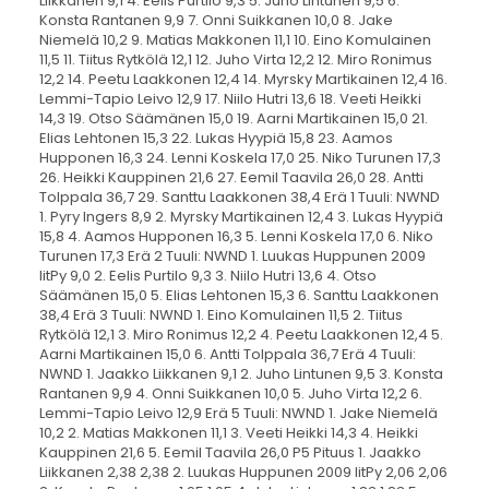
15,8 23. Aamos Hupponen 16,3 24. Lenni Koskela 17,0 25. Niko Turunen 17,3 26. Heikki Kauppinen 21,6 27. Eemil Taavila 26,0 28. Antti Tolppala 36,7 29. Santtu Laakkonen 38,4 Erä 1 Tuuli: NWND 1. Pyry Ingers 8,9 2. Myrsky Martikainen 12,4 3. Lukas Hyypiä 15,8 4. Aamos Hupponen 16,3 5. Lenni Koskela 17,0 6. Niko Turunen 17,3 Erä 2 Tuuli: NWND 1. Luukas Huppunen 2009 IitPy 9,0 2. Eelis Purtilo 9,3 3. Niilo Hutri 13,6 4. Otso Säämänen 15,0 5. Elias Lehtonen 15,3 6. Santtu Laakkonen 38,4 Erä 3 Tuuli: NWND 1. Eino Komulainen 11,5 2. Tiitus Rytkölä 12,1 3. Miro Ronimus 12,2 4. Peetu Laakkonen 12,4 5. Aarni Martikainen 15,0 6. Antti Tolppala 36,7 Erä 4 Tuuli: NWND 1. Jaakko Liikkanen 9,1 2. Juho Lintunen 9,5 3. Konsta Rantanen 9,9 4. Onni Suikkanen 10,0 5. Juho Virta 12,2 6. Lemmi-Tapio Leivo 12,9 Erä 5 Tuuli: NWND 1. Jake Niemelä 10,2 2. Matias Makkonen 11,1 3. Veeti Heikki 14,3 4. Heikki Kauppinen 21,6 5. Eemil Taavila 26,0 P5 Pituus 1. Jaakko Liikkanen 2,38 2,38 2. Luukas Huppunen 2009 IitPy 2,06 2,06 3. Konsta Rantanen 1,95 1,95 4. Juho Lintunen 1,83 1,83 5. Eino Komulainen 1,59 1,59 6. Pyry Ingers 1,58 1,58 7. Myrsky Martikainen 1,56 1,56 8. Onni Suikkanen 1,50 1,50 9. Matias Makkonen 1,44 1,44 10. Peetu Laakkonen 1,38 1,38 11. Eelis Purtilo 1,28 1,28 12. Jake Niemelä 1,21 1,21 13. Lemmi-Tapio Leivo 1,17 1,17 14. Juho Virta 1,13 1,13 15. Elias Lehtonen 1,04 1,04 16. Aamos Hupponen 0,90 0,90 17. Niilo Hutri 0,84 0,84 18. Otso Säämänen 0,81 0,81 19. Miro Ronimus 0,76 0,76 20. Niko Turunen 0,64 0,64 21. Antti Tolppala 0,53 0,53 22. Veeti Heikki 0,52 0,52 23. Lenni Koskela 0,48 0,48 24. Eemil Taavila 0,46 0,46 25. Lukas Hyypiä 0,25 0,25 P7 40 m 1. Aron Häyrynen 8,2 2. Max Koutajoki 8,3 3. Joona Puukka 8,6 3. Viljami Salo 8,6 5. Rafael Pekkola 8,9 6. Tatu Miettinen 9,0 7. Aksu Montonen 9,1 8. Jami Saarimäki 9,2 8. Okko Mikkola 9,2 10. Taavi Rytkölä 9,3 10. Leevi Hyypiä 9,3 12. Miska Mäkinen 9,5 13. Jami Seppälä 2008 IitPy 9,6 14. Otto Kauppinen 9,7 15. Patrik Maliniemi 9,8 16. Elias Koskela 10,9 Erä 1 Tuuli: NWND 1. Aron Häyrynen 8,2 2. Max Koutajoki 8,3 3. Joona Puukka 8,6 4. Jami Saarimäki 9,2 5. Leevi Hyypiä 9,3 6. Jami Seppälä 2008 IitPy 9,6 7. Otto Kauppinen 9,7 8. Patrik Maliniemi 9,8 Erä 2 Tuuli: NWND 1. Viljami Salo 8,6 2. Rafael Pekkola 8,9 3. Tatu Miettinen 9,0 4. Aksu Montonen 9,1 5. Okko Mikkola 9,2 6. Taavi Rytkölä 9,3 7. Miska Mäkinen 9,5 8. Elias Koskela 10,9 P7 Pallonheitto 1. Aron Häyrynen 13,89 13,89 2. Joona Puukka 11,99 11,99 3. Leevi Hyypiä 11,09 11,09 4. Patrik Maliniemi 10,64 10,64 5. Rafael Pekkola 10,25 10,25 6. Aksu Montonen 9,73 9,73 7. Okko Mikkola 9,36 9,36 8. Jami Saarimäki 9,05 9,05 9. Max Koutajoki 8,59 8,59 10. Miska Mäkinen 8,27 8,27 11. Viljami Salo 8,26 8,26 12. Taavi Rytkölä 7,70 7,70 13. Tatu Miettinen 7,59 7,59 14. Jami Seppälä 2008 IitPy 6,66