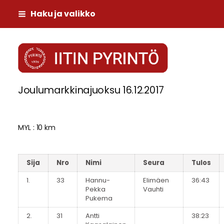
Siirry
Haku ja valikko
sivun
sisältöön
Iitin Pyrintö
Joulumarkkinajuoksu 16.12.2017
MYL : 10 km
Sija
Nro
Nimi
Seura
Tulos
1.
33
Hannu-
Elimäen
36:43
Pekka
Vauhti
Pukema
2.
31
Antti
38:23