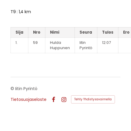
T9 : 1,4 km
Sija
Nro
Nimi
Seura
Tulos
Ero
1.
59
Hulda
Iitin
12:07
Huppunen
Pyrintö
©
Iitin Pyrintö
Tietosuojaseloste
Tehty Yhdistysavaimella
Facebook
Instagram