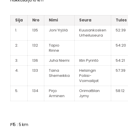
Sija
Nro
Nimi
Seura
Tulos
1.
135
Joni Yrjölä
Kuusankosken
52:39
Urheiluseura
2.
132
Tapio
54:20
Rinne
3.
136
Juha Niemi
Iitin Pyrintö
54:21
4.
133
Taina
Helsingin
57:39
Shemeikka
Poliisi-
Voimailijat
5.
134
Pirjo
Orimattilan
58:12
Arminen
Jymy
P15 : 5 km