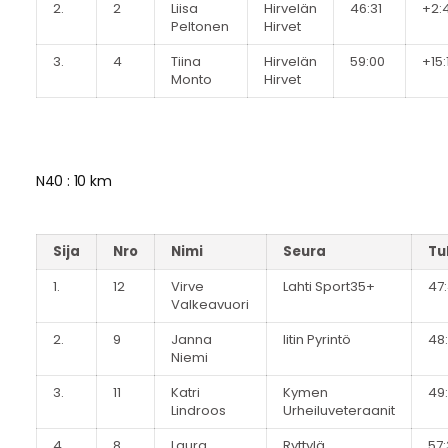
2.
2
Liisa
Hirvelän
46:31
+2:
Peltonen
Hirvet
3.
4
Tiina
Hirvelän
59:00
+15:
Monto
Hirvet
N40 : 10 km
Sija
Nro
Nimi
Seura
Tu
1.
12
Virve
Lahti Sport35+
47
Valkeavuori
2.
9
Janna
Iitin Pyrintö
48
Niemi
3.
11
Katri
Kymen
49:
Lindroos
Urheiluveteraanit
4.
8
Laura
Ryttylä
57