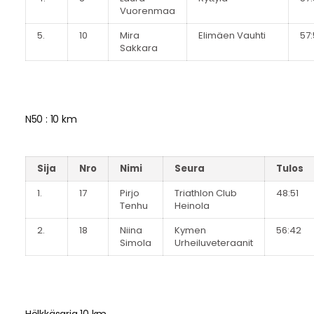
Vuorenmaa
5.
10
Mira
Elimäen Vauhti
57
Sakkara
N50 : 10 km
Sija
Nro
Nimi
Seura
Tulos
1.
17
Pirjo
Triathlon Club
48:51
Tenhu
Heinola
2.
18
Niina
Kymen
56:42
Simola
Urheiluveteraanit
Hölkkäsarja 10 km