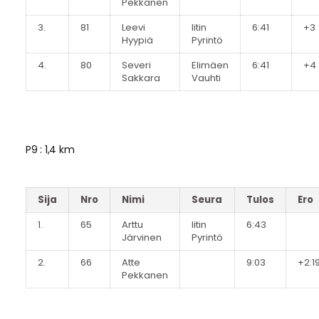
Pekkanen
3.
81
Leevi
Iitin
6:41
+3
Hyypiä
Pyrintö
4.
80
Severi
Elimäen
6:41
+4
Sakkara
Vauhti
P9 : 1,4 km
Sija
Nro
Nimi
Seura
Tulos
Ero
1.
65
Arttu
Iitin
6:43
Järvinen
Pyrintö
2.
66
Atte
9:03
+2:1
Pekkanen