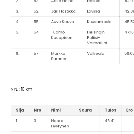
2.
53
Aalto Heino
Hollola
42:0
3.
52
Jari Hostikka
Loviisa
42:0
4.
55
Auvo Kouvo
Kuusankoski
45:5
5.
54
Tuomo
Helsingin
47:16
Kauppinen
Poliisi-
Voimailijat
6.
57
Markku
Valkeala
56:0
Puranen
NYL : 10 km
Sija
Nro
Nimi
Seura
Tulos
Ero
1.
3
Noora
43:41
Hyyrynen