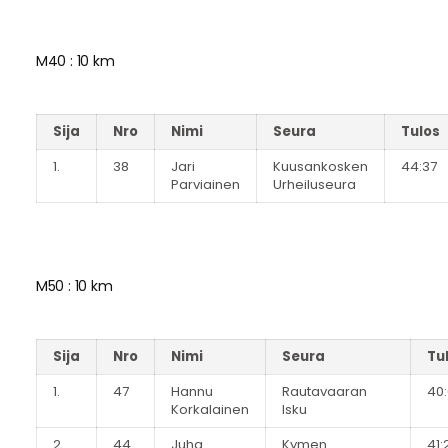
M40 : 10 km
Sija
Nro
Nimi
Seura
Tulos
1.
38
Jari
Kuusankosken
44:37
Parviainen
Urheiluseura
M50 : 10 km
Sija
Nro
Nimi
Seura
Tu
1.
47
Hannu
Rautavaaran
40
Korkalainen
Isku
2.
44
Juha
Kymen
41: