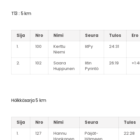
T13 : 5 km
Sija
Nro
Nimi
Seura
Tulos
Ero
1.
100
Kerttu
IitPy
24:31
Niemi
2.
102
Saara
Iitin
26:19
+1:4
Huppunen
Pyrintö
Hölkkäsarja 5 km
Sija
Nro
Nimi
Seura
Tulos
1.
127
Hannu
Päijät-
22:28
Honkanen
Hämeen