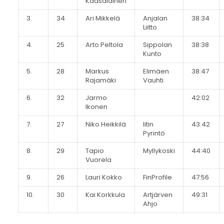
Kaasalainen
3.
34
Ari Mikkelä
Anjalan
38:34
Liitto
4.
25
Arto Peltola
Sippolan
38:38
Kunto
5.
28
Markus
Elimäen
38:47
Rajamäki
Vauhti
6.
32
Jarmo
42:02
Ikonen
7.
27
Niko Heikkilä
Iitin
43:42
Pyrintö
8.
29
Tapio
Myllykoski
44:40
Vuorela
9.
26
Lauri Kokko
FinProfile
47:56
10.
30
Kai Korkkula
Artjärven
49:31
Ahjo