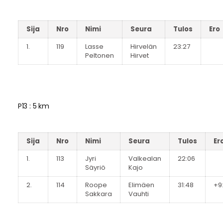
Sija
Nro
Nimi
Seura
Tulos
Ero
1.
119
Lasse
Hirvelän
23:27
Peltonen
Hirvet
P13 : 5 km
Sija
Nro
Nimi
Seura
Tulos
Er
1.
113
Jyri
Valkealan
22:06
Säyriö
Kajo
2.
114
Roope
Elimäen
31:48
+9
Sakkara
Vauhti