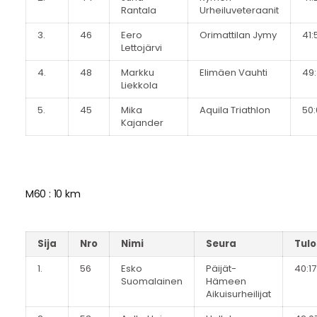
Rantala
Urheiluveteraanit
3.
46
Eero
Orimattilan Jymy
41:
Lettojärvi
4.
48
Markku
Elimäen Vauhti
49
Liekkola
5.
45
Mika
Aquila Triathlon
50:
Kajander
M60 : 10 km
Sija
Nro
Nimi
Seura
Tulo
1.
56
Esko
Päijät-
40:17
Suomalainen
Hämeen
Aikuisurheilijat