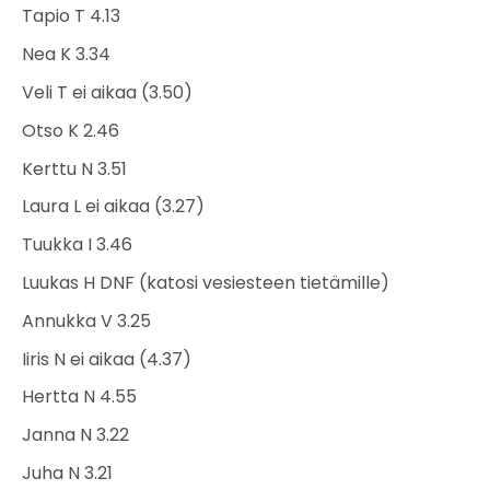
Tapio T 4.13
Nea K 3.34
Veli T ei aikaa (3.50)
Otso K 2.46
Kerttu N 3.51
Laura L ei aikaa (3.27)
Tuukka I 3.46
Luukas H DNF (katosi vesiesteen tietämille)
Annukka V 3.25
Iiris N ei aikaa (4.37)
Hertta N 4.55
Janna N 3.22
Juha N 3.21