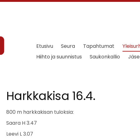
Etusivu
Seura
Tapahtumat
Yleisur
Hiihto ja suunnistus
Saukonkallio
Jäse
Harkkakisa 16.4.
800 m harkkakisan tuloksia:
Saara H 3.47
Leevi L 3.07