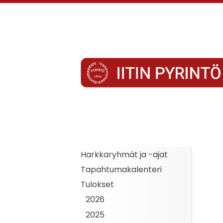
Siirry
sivun
sisältöön
Iitin Pyrintö
Harkkaryhmät ja -ajat
Tapahtumakalenteri
Tulokset
2026
2025