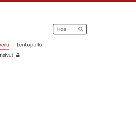
Haku
Hae
heilu
Lentopallo
nsivut