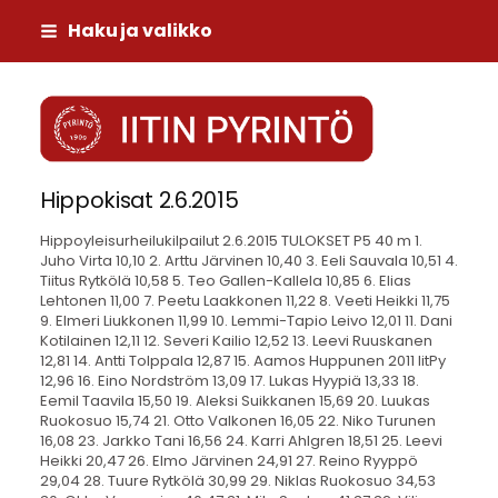
Siirry
Haku ja valikko
sivun
sisältöön
Iitin Pyrintö
Hippokisat 2.6.2015
Hippoyleisurheilukilpailut 2.6.2015 TULOKSET P5 40 m 1. Juho Virta 10,10 2. Arttu Järvinen 10,40 3. Eeli Sauvala 10,51 4. Tiitus Rytkölä 10,58 5. Teo Gallen-Kallela 10,85 6. Elias Lehtonen 11,00 7. Peetu Laakkonen 11,22 8. Veeti Heikki 11,75 9. Elmeri Liukkonen 11,99 10. Lemmi-Tapio Leivo 12,01 11. Dani Kotilainen 12,11 12. Severi Kailio 12,52 13. Leevi Ruuskanen 12,81 14. Antti Tolppala 12,87 15. Aamos Huppunen 2011 IitPy 12,96 16. Eino Nordström 13,09 17. Lukas Hyypiä 13,33 18. Eemil Taavila 15,50 19. Aleksi Suikkanen 15,69 20. Luukas Ruokosuo 15,74 21. Otto Valkonen 16,05 22. Niko Turunen 16,08 23. Jarkko Tani 16,56 24. Karri Ahlgren 18,51 25. Leevi Heikki 20,47 26. Elmo Järvinen 24,91 27. Reino Ryyppö 29,04 28. Tuure Rytkölä 30,99 29. Niklas Ruokosuo 34,53 30. Okko Varpenius 40,47 31. Milo Suokas 41,37 32. Vili Heikkinen 42,48 33. Aapo Taavila 48,53 Luka Kaariaho DNF Lenni Ruuskanen DNF Joni Nordström DNS Joona Riikonen DNS Niilo Hutri DQ Erä 1 Tuuli: NWND 1. Arttu Järvinen 10,40 2. Teo Gallen-Kallela 10,85 3. Niko Turunen 16,08 4. Jarkko Tani 16,56 5. Leevi Heikki 20,47 6. Reino Ryyppö 29,04 7. Tuure Rytkölä 30,99 Joni Nordström DNS Erä 2 Tuuli: NWND 1. Eeli Sauvala 10,51 2. Aamos Huppunen 2011 IitPy 12,96 3. Karri Ahlgren 18,51 4. Okko Varpenius 40,47 5. Vili Heikkinen 42,48 6. Aapo Taavila 48,53 Luka Kaariaho DNF Niilo Hutri DQ Erä 3 Tuuli: NWND 1. Tiitus Rytkölä 10,58 2. Veeti Heikki 11,75 3. Lemmi-Tapio Leivo 12,01 4. Dani Kotilainen 12,11 5. Leevi Ruuskanen 12,81 6. Antti Tolppala 12,87 7. Eino Nordström 13,09 Lenni Ruuskanen DNF Erä 4 Tuuli: NWND 1. Elias Lehtonen 11,00 2. Elmeri Liukkonen 11,99 3. Severi Kailio 12,52 4. Eemil Taavila 15,50 5. Otto Valkonen 16,05 6. Niklas Ruokosuo 34,53 7. Milo Suokas 41,37 Erä 5 Tuuli: NWND 1. Juho Virta 10,10 2. Peetu Laakkonen 11,22 3. Lukas Hyypiä 13,33 4. Aleksi Suikkanen 15,69 5. Luukas Ruokosuo 15,74 6. Elmo Järvinen 24,91 Joona Riikonen DNS P5 Pituus 1. Elias Lehtonen 1,68 1,68 2. Tiitus Rytkölä 1,57 1,57 3. Arttu Järvinen 1,53 1,53 4. Juho Virta 1,42 1,42 5. Veeti Heikki 1,41 1,41 5. Lemmi-Tapio Leivo 1,41 1,41 7. Peetu Laakkonen 1,28 1,28 8. Eino Nordström 1,20 1,20 9. Eeli Sauvala 1,19 1,19 10. Severi Kailio 1,17 1,17 11. Aamos Huppunen 2011 IitPy 1,07 1,07 12. Lukas Hyypiä 1,04 1,04 13. Otto Valkonen 1,03 1,03 13. Antti Tolppala 1,03 1,03 13. Leevi Ruuskanen 1,03 1,03 16. Aleksi Suikkanen 0,95 0,95 17. Elmeri Liukkonen 0,79 0,79 18. Niko Turunen 0,75 0,75 19. Luukas Ruokosuo 0,73 0,73 20. Vili Heikkinen 0,58 0,58 20. Leevi Heikki 0,58 0,58 22. Eemil Taavila 0,47 0,47 23. Joni Nordström 0,46 0,46 24. Karri Ahlgren 0,37 0,37 25. Milo Suokas 0,29 0,29 26. Jarkko Tani 0,28 0,28 27. Elmo Järvinen 0,24 0,24 28. Aapo Taavila 0,20 0,20 28. Tuure Rytkölä 0,20 0,20 28. Niklas Ruokosuo 0,20 0,20 Dani Kotilainen NM Okko Varpenius NM P7 40 m 1. Joona Puukka