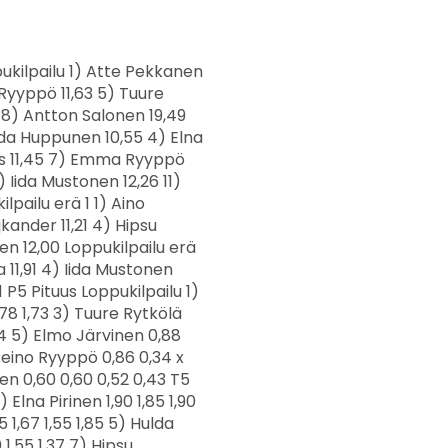
uppunen 10,99 Loppukilpailu erä 2 1) Juho Virta 8,18 2) Tiitus Rytkölä 8,33 3) Joonas Myllymäki 8,74 4) Arttu Järvinen 8,82 T7 40m Loppukilpailu 1) Venla Vilen 8,92 2) Emilia Tojkander 9,05 3) Tuuli Makkonen 9,46 4) Liisa Kaarlenpoika 9,72 5) Olga Komulainen IitPy 10,15 6) Klaara Rauhala 12,49 P7 Keihäs Loppukilpailu 1) Romeo Uotila 10,41 10,41 2) Arttu Järvinen 8,90 8,90 3) Aarni Martikainen 6,80 6,80 4) Juho Virta 6,60 6,60 5) Joonas Myllymäki 5,36 5,36 6) Niko Turunen 4,85 4,85 6) Tiitus Rytkölä 4,85 4,85 8) Lukas Hyypiä IitPy 4,55 4,55 9) Aamos Huppunen 4,31 4,31 T7 Keihäs Loppukilpailu 1) Emilia Tojkander 5,19 5,19 2) Tuuli Makkonen 5,08 5,08 3) Liisa Kaarlenpoika 3,93 3,93 4) Olga Komulainen IitPy 3,72 3,72 5) Venla Vilen 3,26 3,26 6) Klaara Rauhala 2,65 2,65 P9 40m 1) Taavi Rytkölä 7,29 2) Eppu Pekkanen 7,36 3) Niklas Järvinen 7,57 4) Luukas Huppunen 7,66 5) Rafael Pekkola 7,71 6) Vilppu Pirinen IitPy 7,75 7) Leevi Hyypiä IitPy 7,98 8) Myrsky Martikainen