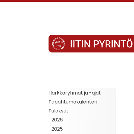
Siirry
sivun
sisältöön
Iitin Pyrintö
Harkkaryhmät ja -ajat
Tapahtumakalenteri
Tulokset
2026
2025