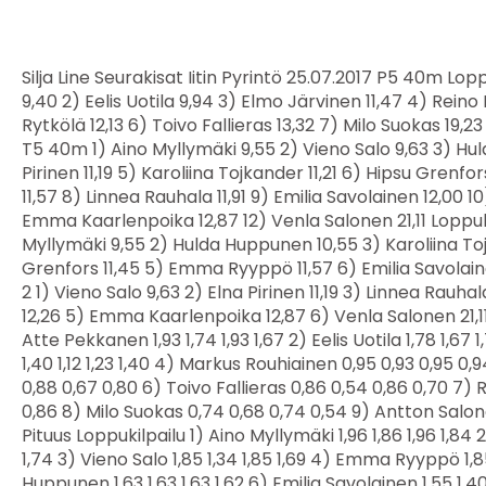
Silja Line Seurakisat Iitin Pyrintö 25.07.2017 P5 40m Loppukilpailu 1) Atte Pekkanen 9,40 2) Eelis Uotila 9,94 3) Elmo Järvinen 11,47 4) Reino Ryyppö 11,63 5) Tuure Rytkölä 12,13 6) Toivo Fallieras 13,32 7) Milo Suokas 19,23 8) Antton Salonen 19,49 T5 40m 1) Aino Myllymäki 9,55 2) Vieno Salo 9,63 3) Hulda Huppunen 10,55 4) Elna Pirinen 11,19 5) Karoliina Tojkander 11,21 6) Hipsu Grenfors 11,45 7) Emma Ryyppö 11,57 8) Linnea Rauhala 11,91 9) Emilia Savolainen 12,00 10) Iida Mustonen 12,26 11) Emma Kaarlenpoika 12,87 12) Venla Salonen 21,11 Loppukilpailu erä 1 1) Aino Myllymäki 9,55 2) Hulda Huppunen 10,55 3) Karoliina Tojkander 11,21 4) Hipsu Grenfors 11,45 5) Emma Ryyppö 11,57 6) Emilia Savolainen 12,00 Loppukilpailu erä 2 1) Vieno Salo 9,63 2) Elna Pirinen 11,19 3) Linnea Rauhala 11,91 4) Iida Mustonen 12,26 5) Emma Kaarlenpoika 12,87 6) Venla Salonen 21,11 P5 Pituus Loppukilpailu 1) Atte Pekkanen 1,93 1,74 1,93 1,67 2) Eelis Uotila 1,78 1,67 1,78 1,73 3) Tuure Rytkölä 1,40 1,12 1,23 1,40 4) Markus Rouhiainen 0,95 0,93 0,95 0,94 5) Elmo Järvinen 0,88 0,88 0,67 0,80 6) Toivo Fallieras 0,86 0,54 0,86 0,70 7) Reino Ryyppö 0,86 0,34 x 0,86 8) Milo Suokas 0,74 0,68 0,74 0,54 9) Antton Salonen 0,60 0,60 0,52 0,43 T5 Pituus Loppukilpailu 1) Aino Myllymäki 1,96 1,86 1,96 1,84 2) Elna Pirinen 1,90 1,85 1,90 1,74 3) Vieno Salo 1,85 1,34 1,85 1,69 4) Emma Ryyppö 1,85 1,67 1,55 1,85 5) Hulda Huppunen 1,63 1,63 1,63 1,62 6) Emilia Savolainen 1,55 1,40 1,55 1,37 7) Hipsu Grenfors 1,46 1,34 1,46 1,45 8) Karoliina Tojkander 1,44 1,34 1,25 1,44 9) Linnea Rauhala 1,01 0,50 0,62 1,01 10) Emma Kaarlenpoika 1,00 1,00 0,86 0,96 11) Iida Mustonen 0,98 0,98 0,81 0,80 12) Venla Salonen 0,80 0,80 0,60 0,67 P7 40m 1) Juho Virta 8,18 2) Romeo Uotila 8,23 3) Tiitus Rytkölä 8,33 4) Joonas Myllymäki 8,74 5) Arttu Järvinen 8,82 6) Lukas Hyypiä IitPy 8,91 7) Aarni Martikainen 9,46 8) Niko Turunen 10,25 9) Aamos Huppunen 10,99 Loppukilpailu erä 1 1) Romeo Uotila 8,23 2) Lukas Hyypiä IitPy 8,91 3) Aarni Martikainen 9,46 4) Niko Turunen 10,25 5) Aamos H