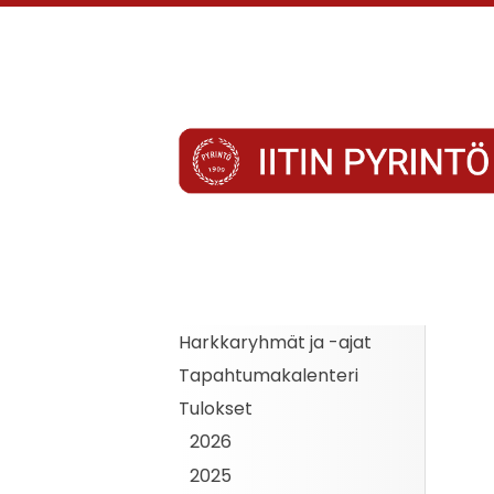
Siirry
sivun
sisältöön
Iitin Pyrintö
Harkkaryhmät ja -ajat
Tapahtumakalenteri
Tulokset
2026
2025