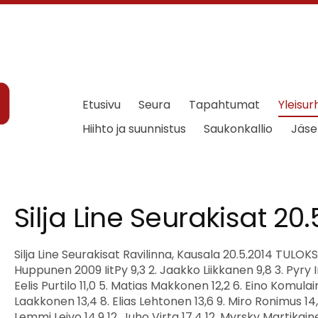
Etusivu
Seura
Tapahtumat
Yleisur
Hiihto ja suunnistus
Saukonkallio
Jäse
Silja Line Seurakisat 20.
Silja Line Seurakisat Ravilinna, Kausala 20.5.2014 TULOKSET P5 40 m aj 1. Luukas Huppunen 2009 IitPy 9,3 2. Jaakko Liikkanen 9,8 3. Pyry Ingers 2009 IitPy 10,0 4. Eelis Purtilo 11,0 5. Matias Makkonen 12,2 6. Eino Komulainen 12,5 7. Peetu Laakkonen 13,4 8. Elias Lehtonen 13,6 9. Miro Ronimus 14,4 10. Eeli Sauvala 14,9 10. Lemmi Leivo 14,9 12. Juho Virta 17,4 12. Myrsky Martikainen 17,4 Arttu Järvinen DNF Timi Riikonen DNS Matias Martikainen DNS Erä 1 Tuuli: NWND 1. Eelis Purtilo 11,0 2. Matias Makkonen 12,2 3. Elias Lehtonen 13,6 4. Lemmi Leivo 14,9 5. Juho Virta 17,4 Erä 2 Tuuli: NWND 1. Jaakko Liikkanen 9,8 2. Eeli Sauvala 14,9 3. Myrsky Martikainen 17,4 Timi Riikonen DNS Matias Martikainen DNS Erä 3 Tuuli: NWND 1. Luukas Huppunen 2009 IitPy 9,3 2. Pyry Ingers 2009 IitPy 10,0 3. Eino Komulainen 12,5 4. Peetu Laakkonen 13,4 5. Miro Ronimus 14,4 Arttu Järvinen DNF P5 Pallonheitto 1. Jaakko Liikkanen 10,55 10,55 2. Pyry Ingers 2009 IitPy 9,25 9,25 3. Luukas Huppunen 2009 IitPy 8,15 8,15 4. Lemmi Leivo 6,52 6,52 5. Myrsky Martikainen 6,46 6,46 6. Matias Makkonen 6,42 6,42 7. Arttu Järvinen 5,85 5,85 8. Miro Ronimus 4,45 4,45 9. Juho Virta 4,38 4,38 10. Eelis Purtilo 4,10 4,10 11. Elias Lehtonen 3,89 3,89 12. Eino Komulainen 3,14 3,14 13. Peetu Laakkonen 3,10 3,10 14. Eeli Sauvala 2,79 2,79 Timi Riikonen DNS Matias Martikainen DNS P7 40 m aj 1. Viljami Salo 8,4 2. Joona Puukka 9,1 2. Rafael Pekkola 9,1 4. Asser Kajasto 9,2 5. Aksu Montonen 9,5 6. Taavi Rytkölä 9,6 7. Leevi Hyypiä 9,9 8. Tatu Jussila 10,0 9. Okko Mikkola 10,2 10. Miska Mäkinen 10,3 11. Eino Porkka 10,5 12. Jami Seppälä 10,6 12. Niklas Järvinen 10,6 14. Otto Kauppinen 11,1 15. Ossi Syrjänen 12,6 Atte Virta DNS Viljami Talo DNS Erä 1 Tuuli: NWND 1. Rafael Pekkola 9,1 2. Eino Porkka 10,5 3. Niklas Järvinen 10,6 4. Otto Kauppinen 11,1 Atte Virta DNS Erä 2 Tuuli: NWND 1. Asser Kajasto 9,2 2. Taavi Rytkölä 9,6 3. Leevi Hyypiä 9,9 4. Tatu Jussila 10,0 5. Okko Mikkola 10,2 6. Jami Seppälä 10,6 Erä 3 Tuuli: NWND 1. Viljami Salo 8,4 2. Joona Puukka 9,