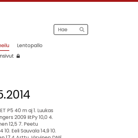
Haku
Hae
heilu
Lentopallo
nsivut
5.2014
1 3. Aksu Montonen 9,5 4. Miska Mäkinen 10,3 5. Ossi Syrjänen 12,6 Viljami Talo DNS P7 Pituus 1. Viljami Salo 2,45 2,45 2. Joona Puukka 2,36 2,36 3. Taavi Rytkölä 2,32 2,32 4. Asser Kajasto 2,25 2,25 5. Rafael Pekkola 2,15 2,15 6. Niklas Järvinen 2,09 2,09 7. Aksu Montonen 2,04 2,04 8. Otto Kauppinen 1,91 1,91 9. Okko Mikkola 1,86 1,86 10. Leevi Hyypiä 1,77 1,77 11. Atte Virta 1,74 1,74 12. Tatu Jussila 1,65 1,65 13. Ossi Syrjänen 1,55 1,55 13. Eino Porkka 1,55 1,55 15. Jami Seppälä 1,51 1,51 Miska Mäkinen DNS Viljami Talo DNS P9 40 m aj 1. Otso Häyrynen 2005 IitPy 7,4 1. Erik Heikkilä 2005 IitPy 7,4 3. Onni Porkka 7,9 3. Eetu Santala 7,9 3. Arttu Ojapalo 7,9 6. Aksu Virta 8,0 6. Tomas Talo 8,0 8. Ville Noukkala 8,1 9. Pirinen Mirko 8,2 9. Lasse Mikkola 8,2 11. Tuomas Elomaa 8,5 12. Veeti Ojala 8,6 13. Nooa Eklund