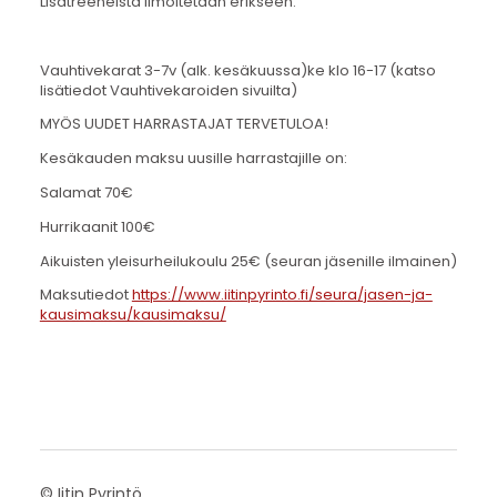
Lisätreeneistä ilmoitetaan erikseen.
Vauhtivekarat 3-7v (alk. kesäkuussa)ke klo 16-17 (katso
lisätiedot Vauhtivekaroiden sivuilta)
MYÖS UUDET HARRASTAJAT TERVETULOA!
Kesäkauden maksu uusille harrastajille on:
Salamat 70€
Hurrikaanit 100€
Aikuisten yleisurheilukoulu 25€ (seuran jäsenille ilmainen)
Maksutiedot
https://www.iitinpyrinto.fi/seura/jasen-ja-
kausimaksu/kausimaksu/
©
Iitin Pyrintö