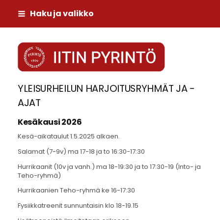
Siirry
Haku ja valikko
sivun
sisältöön
Iitin Pyrintö
YLEISURHEILUN HARJOITUSRYHMÄT JA -
AJAT
Kesäkausi 2026
Kesä-aikataulut 1.5.2025 alkaen.
Salamat (7-9v) ma 17-18 ja to 16:30-17:30
Hurrikaanit (10v ja vanh.) ma 18-19:30 ja to 17:30-19 (Into- ja
Teho-ryhmä)
Hurrikaanien Teho-ryhmä ke 16-17:30
Fysiikkatreenit sunnuntaisin klo 18-19.15