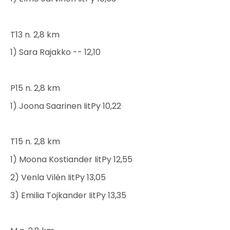
T13 n. 2,8 km
1) Sara Rajakko -- 12,10
P15 n. 2,8 km
1) Joona Saarinen IitPy 10,22
T15 n. 2,8 km
1) Moona Kostiander IitPy 12,55
2) Venla Vilén IitPy 13,05
3) Emilia Tojkander IitPy 13,35