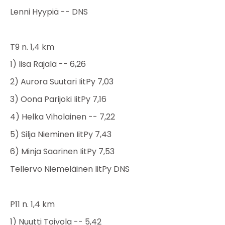
Lenni Hyypiä -- DNS
T9 n. 1,4 km
1) Iisa Rajala -- 6,26
2) Aurora Suutari IitPy 7,03
3) Oona Parijoki IitPy 7,16
4) Helka Viholainen -- 7,22
5) Silja Nieminen IitPy 7,43
6) Minja Saarinen IitPy 7,53
Tellervo Niemeläinen IitPy DNS
P11 n. 1,4 km
1) Nuutti Toivola -- 5,42