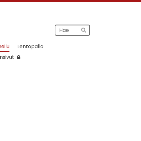
Haku
Hae
heilu
Lentopallo
nsivut