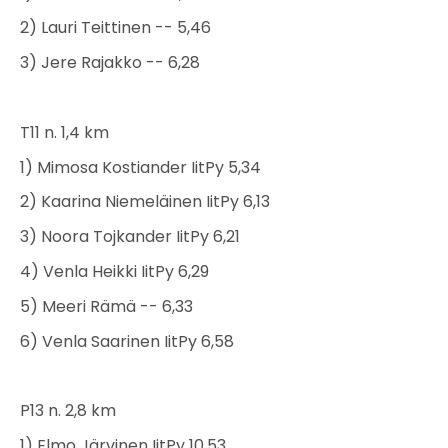
2) Lauri Teittinen -- 5,46
3) Jere Rajakko -- 6,28
T11 n. 1,4 km
1) Mimosa Kostiander IitPy 5,34
2) Kaarina Niemeläinen IitPy 6,13
3) Noora Tojkander IitPy 6,21
4) Venla Heikki IitPy 6,29
5) Meeri Rämä -- 6,33
6) Venla Saarinen IitPy 6,58
P13 n. 2,8 km
1) Elmo Järvinen IitPy 10,53