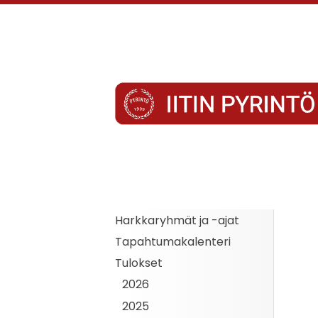
Siirry
sivun
sisältöön
Iitin Pyrintö
Harkkaryhmät ja -ajat
Tapahtumakalenteri
Tulokset
2026
2025