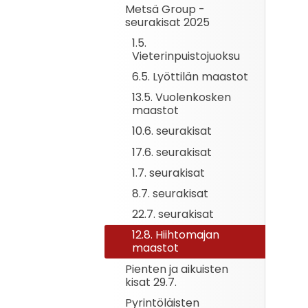
Metsä Group -
seurakisat 2025
1.5.
Vieterinpuistojuoksu
6.5. Lyöttilän maastot
13.5. Vuolenkosken
maastot
10.6. seurakisat
17.6. seurakisat
1.7. seurakisat
8.7. seurakisat
22.7. seurakisat
12.8. Hiihtomajan
maastot
Pienten ja aikuisten
kisat 29.7.
Pyrintöläisten