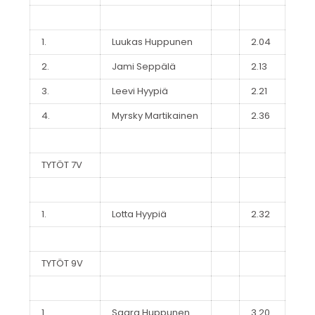
1.
Luukas Huppunen
2.04
2.
Jami Seppälä
2.13
3.
Leevi Hyypiä
2.21
4.
Myrsky Martikainen
2.36
TYTÖT 7V
1.
Lotta Hyypiä
2.32
TYTÖT 9V
1.
Saara Huppunen
3.20