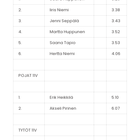
2.
Iiris Niemi
3.38
3.
Jenni Seppälä
3.43
4.
Martta Huppunen
3.52
5.
Saana Tapio
3.53
6.
Hertta Niemi
4.06
POJAT 11V
1.
Erik Heikkilä
5.10
2.
Akseli Pirinen
6.07
TYTÖT 11V