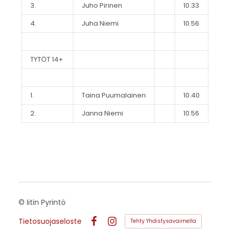
3.
Juho Pirinen
10.33
4.
Juha Niemi
10.56
TYTÖT 14+
1.
Taina Puumalainen
10.40
2.
Janna Niemi
10.56
©
Iitin Pyrintö
Tietosuojaseloste
Tehty Yhdistysavaimella
Facebook
Instagram