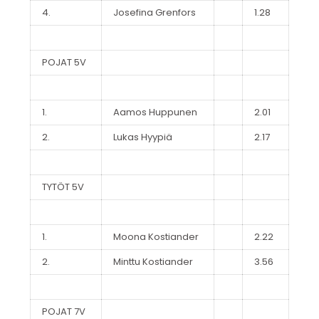
4.
Josefina Grenfors
1.28
POJAT 5V
1.
Aamos Huppunen
2.01
2.
Lukas Hyypiä
2.17
TYTÖT 5V
1.
Moona Kostiander
2.22
2.
Minttu Kostiander
3.56
POJAT 7V