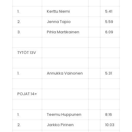
1.
Kerttu Niemi
5.41
2.
Jenna Tapio
5.59
3.
Pihla Martikainen
6.09
TYTÖT 13V
1.
Annukka Vainonen
5.31
POJAT 14+
1.
Teemu Huppunen
8.16
2.
Jarkko Pirinen
10.03