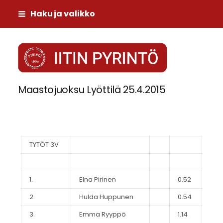
Siirry
Haku ja valikko
sivun
sisältöön
Iitin Pyrintö
Maastojuoksu Lyöttilä 25.4.2015
TYTÖT 3V
1.
Elna Pirinen
0.52
2.
Hulda Huppunen
0.54
3.
Emma Ryyppö
1.14