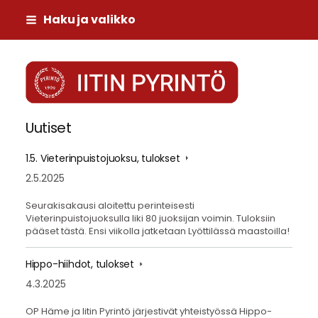
Siirry
Haku ja valikko
sivun
sisältöön
Iitin Pyrintö
Uutiset
1.5. Vieterinpuistojuoksu, tulokset
2.5.2025
Seurakisakausi aloitettu perinteisesti
Vieterinpuistojuoksulla liki 80 juoksijan voimin. Tuloksiin
pääset tästä. Ensi viikolla jatketaan Lyöttilässä maastoilla!
Hippo-hiihdot, tulokset
4.3.2025
OP Häme ja Iitin Pyrintö järjestivät yhteistyössä Hippo-