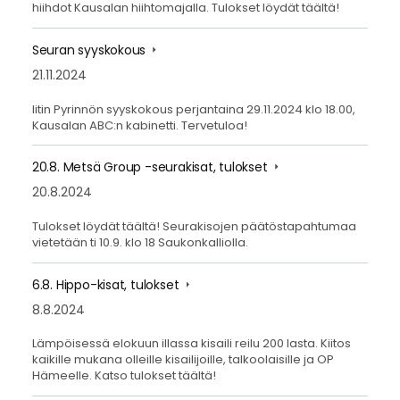
hiihdot Kausalan hiihtomajalla. Tulokset löydät täältä!
Seuran syyskokous
21.11.2024
Iitin Pyrinnön syyskokous perjantaina 29.11.2024 klo 18.00,
Kausalan ABC:n kabinetti. Tervetuloa!
20.8. Metsä Group -seurakisat, tulokset
20.8.2024
Tulokset löydät täältä! Seurakisojen päätöstapahtumaa
vietetään ti 10.9. klo 18 Saukonkalliolla.
6.8. Hippo-kisat, tulokset
8.8.2024
Lämpöisessä elokuun illassa kisaili reilu 200 lasta. Kiitos
kaikille mukana olleille kisailijoille, talkoolaisille ja OP
Hämeelle. Katso tulokset täältä!