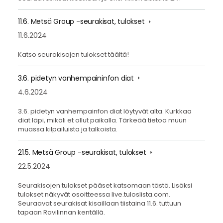
11.6. Metsä Group -seurakisat, tulokset
11.6.2024
Katso seurakisojen tulokset täältä!
3.6. pidetyn vanhempaininfon diat
4.6.2024
3.6. pidetyn vanhempainfon diat löytyvät alta. Kurkkaa
diat läpi, mikäli et ollut paikalla. Tärkeää tietoa muun
muassa kilpailuista ja talkoista.
21.5. Metsä Group -seurakisat, tulokset
22.5.2024
Seurakisojen tulokset pääset katsomaan tästä. Lisäksi
tulokset näkyvät osoitteessa live.tuloslista.com.
Seuraavat seurakisat kisaillaan tiistaina 11.6. tuttuun
tapaan Ravilinnan kentällä.