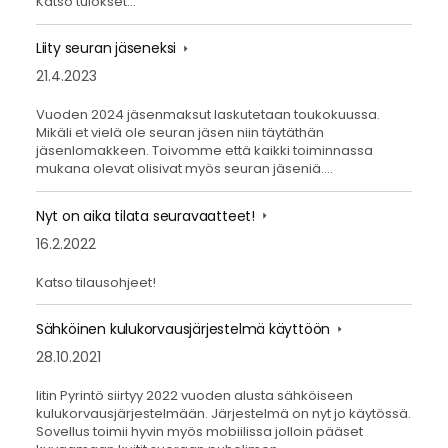
Katso tulokset…
Liity seuran jäseneksi
21.4.2023
Vuoden 2024 jäsenmaksut laskutetaan toukokuussa.
Mikäli et vielä ole seuran jäsen niin täytäthän
jäsenlomakkeen. Toivomme että kaikki toiminnassa
mukana olevat olisivat myös seuran jäseniä.…
Nyt on aika tilata seuravaatteet!
16.2.2022
Katso tilausohjeet!
Sähköinen kulukorvausjärjestelmä käyttöön
28.10.2021
Iitin Pyrintö siirtyy 2022 vuoden alusta sähköiseen
kulukorvausjärjestelmään. Järjestelmä on nyt jo käytössä.
Sovellus toimii hyvin myös mobiilissa jolloin pääset