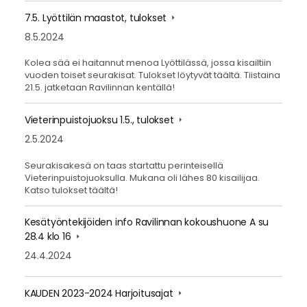
7.5. Lyöttilän maastot, tulokset
8.5.2024
Kolea sää ei haitannut menoa Lyöttilässä, jossa kisailtiin
vuoden toiset seurakisat. Tulokset löytyvät täältä. Tiistaina
21.5. jatketaan Ravilinnan kentällä!
Vieterinpuistojuoksu 1.5., tulokset
2.5.2024
Seurakisakesä on taas startattu perinteisellä
Vieterinpuistojuoksulla. Mukana oli lähes 80 kisailijaa.
Katso tulokset täältä!
Kesätyöntekijöiden info Ravilinnan kokoushuone A su
28.4 klo 16
24.4.2024
KAUDEN 2023-2024 Harjoitusajat